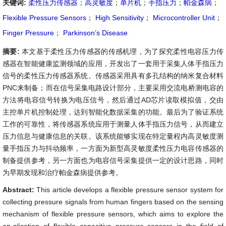
关键词:
柔性压力传感器
；
高灵敏度
；
单片机
；
手指压力
；
帕金森病
；
Flexible Pressure Sensors
；
High Sensitivity
；
Microcontroller Unit
；
Finger Pressure
；
Parkinson’s Disease
摘要:
本文基于柔性压力传感器的传感机理，为了探究柔性电容压力传
感器在智能健康监测领域的应用，开发出了一套用于采集人体手指压力
信号的柔性压力传感器系统。传感器采用具有多孔结构的纳米复合材料
PNC来制备；而在信号采集电路设计部分，主要采用交流电桥测电容的
方法将电容信号转换为电压信号，然后通过AD芯片读取模拟值，交由
主控单片机控制处理，达到智能化数据采集的功能。最后为了验证系统
工作的可靠性，将传感器系统应用于测量人体手指压力信号，从而建立
压力信息与健康信息的关联。该系统能够实现在特定量程内高灵敏度测
量手指压力与抖动频率，一方面为新型高灵敏度柔性压力电容传感器的
制备提供参考，另一方面也为电容信号采集提供一定的设计思路，同时
为早期发现和治疗帕金森病提供参考。
Abstract:
This article develops a flexible pressure sensor system for
collecting pressure signals from human fingers based on the sensing
mechanism of flexible pressure sensors, which aims to explore the