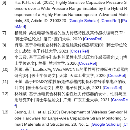
[6]
Ha, K.H., et al. (2021) Highly Sensitive Capacitive Pressure S
ensors over a Wide Pressure Range Enabled by the Hybrid R
esponses of a Highly Porous Nanocomposite. Advanced Mate
rials, 33, Article ID: 2103320. [
Google Scholar
] [
CrossRef
] [
Pu
bMed
]
[7]
杨晓锋. 柔性电容传感器的压力传感特性及其传感机理研究[D]:
[博士学位论文]. 厦门: 厦门大学, 2020.[
CrossRef
]
[8]
肖瑶. 基于导电复合材料的柔性触觉传感器研究[D]: [博士学位论
文]. 成都: 电子科技大学, 2021.[
CrossRef
]
[9]
李云霞. 基于三维多孔结构的柔性电阻式压力传感器研究[D]: [博
士学位论文]. 兰州: 兰州大学, 2020.[
CrossRef
]
[10]
郭馨. 基于Ecoflex/AgNWs/MWCNTs的柔性可拉伸应变传感器的
研究[D]: [硕士学位论文]. 天津: 天津工业大学, 2020.[
CrossRef
]
[11]
王灿. 基于PDMS的柔性触觉传感器的制备和信号采集电路的设
计[D]: [硕士学位论文]. 成都: 电子科技大学, 2021.[
CrossRef
]
[12]
林雄威. 基于压电复合材料的柔性压力传感器的设计、性能与应
用研究[D]: [博士学位论文]. 广州: 广东工业大学, 2021.[
CrossRe
f
]
[13]
Jeong, J.H., et al. (2019) Development of Wireless Sen-sor N
ode Hardware for Large-Area Capacitive Strain Monitoring. S
mart Materials and Structures, 28, No. 1. [
Google Scholar
] [
Cr