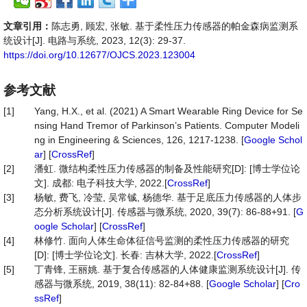
文章引用：
陈志勇, 顾宏, 张敏. 基于柔性压力传感器的帕金森病监测系
统设计[J]. 电路与系统, 2023, 12(3): 29-37.
https://doi.org/10.12677/OJCS.2023.123004
参考文献
[1]
Yang, H.X., et al. (2021) A Smart Wearable Ring Device for Se
nsing Hand Tremor of Parkinson’s Patients. Computer Modeli
ng in Engineering & Sciences, 126, 1217-1238. [
Google Schol
ar
] [
CrossRef
]
[2]
潘虹. 微结构柔性压力传感器的制备及性能研究[D]: [博士学位论
文]. 成都: 电子科技大学, 2022.[
CrossRef
]
[3]
杨敏, 费飞, 冷莹, 吴常铖, 杨德华. 基于足底压力传感器的人体步
态分析系统设计[J]. 传感器与微系统, 2020, 39(7): 86-88+91. [
G
oogle Scholar
] [
CrossRef
]
[4]
林修竹. 面向人体生命体征信号监测的柔性压力传感器的研究
[D]: [博士学位论文]. 长春: 吉林大学, 2022.[
CrossRef
]
[5]
丁青锋, 王丽姚. 基于复合传感器的人体健康监测系统设计[J]. 传
感器与微系统, 2019, 38(11): 82-84+88. [
Google Scholar
] [
Cro
ssRef
]