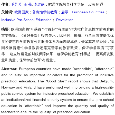
作者:
毛芳芳
,
王 菊
,
李红丽
：昭通学院教育科学学院，云南 昭通
关键词:
欧洲国家
；
普惠性学前教育
；
启示
；
European Countries
；
Inclusive Pre-School Education
；
Revelation
摘要:
欧洲国家将“可获得”“付得起”“有质量”作为推广普惠性学前教育的
重要指标。《良好开端》报告显示，比利时、挪威、芬兰三国在提供优
质的普惠性学前教育公共服务体系方面表现卓然，借鉴其发展经验，我
国发展普惠性学前教育还需完善学前教育政策，保证学前教育“可获
得”；建立制度化的财政保障体系，确保学前教育“付得起”；提高师资数
量和质量，保障学前教育“有质量”。
Abstract:
European countries have made “accessible”, “affordable”
and “quality” as important indicators for the promotion of inclusive
preschool education. The “Good Start” report shows that Belgium,
Nor-way and Finland have performed well in providing a high-quality
public service system for inclusive preschool education. We establish
an institutionalized financial security system to ensure that pre-school
education is “affordable” and improve the quantity and quality of
teachers to ensure the “quality” of preschool education.