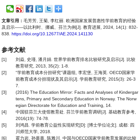
文章引用：
毛芳芳, 王菊, 李红丽. 欧洲国家发展普惠性学前教育的经验
及启示——以比利时、挪威、芬兰为例[J]. 教育进展, 2024, 14(1): 832-
838.
https://doi.org/10.12677/AE.2024.141130
参考文献
[1]
刘焱, 史瑾, 潘月娟. 世界学前教育排名比较研究及启示[J]. 比较
教育研究, 2013, 35(2): 1-8.
[2]
“学前教育成本分担研究”课题组, 李宏堡, 王海英. OECD国家学
前教育成本分担现状及其启示[J]. 学前教育研究, 2015(3): 26-3
7.
[3]
(2016) The Education Mirror: Facts and Analyses of Kindergar
tens, Primary and Secondary Education in Norway. The Norw
egian Directorate for Education and Training, 14.
[4]
中国驻芬兰大使馆教育处. 芬兰学前教育调研[J]. 基础教育参考,
2016(19): 74-78.
[5]
刘鸿昌. 学前教育公益性实现研究[D]: [博士学位论文]. 成都: 四
川师范大学, 2018.
[6]
霍力岩, 孙蔷蔷, 陈雅川. 中国与OECD国家学前教育发展的比较