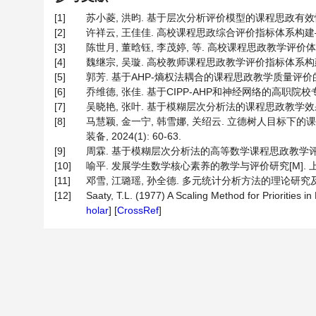
[1]
苏小菱, 洪昀. 基于层次分析评价模型的课程思政有效性评价探索
[2]
许祥云, 王佳佳. 高校课程思政综合评价指标体系构建——基于C
[3]
陈世月, 董晗钰, 李茂婷, 等. 高校课程思政教学评价体系的构建[
[4]
魏继宗, 吴璇. 高校教师课程思政教学评价指标体系构建研究[J]
[5]
郭芳. 基于AHP-熵权法耦合的课程思政教学质量评价的构建—
[6]
乔维德, 张佳. 基于CIPP-AHP和神经网络的高职院校专业课
[7]
吴晓艳, 张叶. 基于模糊层次分析法的课程思政教学效果评价——
[8]
马慧颖, 金一宁, 韩雪娜, 关绍云. 立德树人目标下
装备, 2024(1): 60-63.
[9]
周霖. 基于模糊层次分析法的高等数学课程思政教学评价体系的构建
[10]
喻平. 发展学生数学核心素养的教学与评价研究[M]. 上海
[11]
邓雪, 江璐瑶, 孙全德. 多元统计分析方法的理论研究及应用分析[
[12]
Saaty, T.L. (1977) A Scaling Method for Priorities in
holar
] [
CrossRef
]