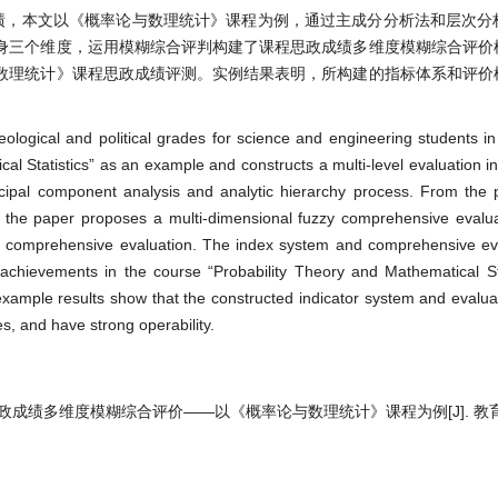
绩，本文以《概率论与数理统计》课程为例，通过主成分分析法和层次分
身三个维度，运用模糊综合评判构建了课程思政成绩多维度模糊综合评价
数理统计》课程思政成绩评测。实例结果表明，所构建的指标体系和评价
eological and political grades for science and engineering students in 
al Statistics” as an example and constructs a multi-level evaluation i
incipal component analysis and analytic hierarchy process. From the 
, the paper proposes a multi-dimensional fuzzy comprehensive evalu
uzzy comprehensive evaluation. The index system and comprehensive e
l achievements in the course “Probability Theory and Mathematical Sta
xample results show that the constructed indicator system and evalu
es, and have strong operability.
思政成绩多维度模糊综合评价——以《概率论与数理统计》课程为例[J]. 教育进展