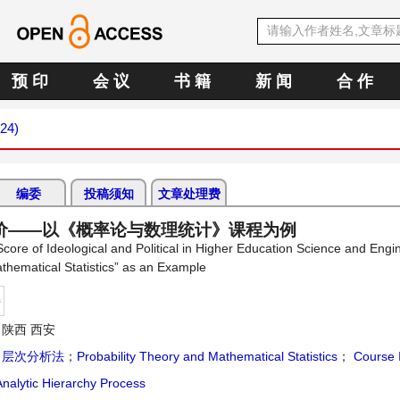
预 印
会 议
书 籍
新 闻
合 作
024)
编委
投稿须知
文章处理费
价——以《概率论与数理统计》课程为例
ore of Ideological and Political in Higher Education Science and Engi
hematical Statistics” as an Example
持
陕西 西安
；
层次分析法
；
Probability Theory and Mathematical Statistics
；
Course I
nalytic Hierarchy Process