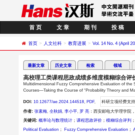
首 页
文 章
期 刊
投 稿
首页
人文社科
教育进展
Vol. 14 No. 4 (April 2
最新文章
历史文章
检索
领域
高校理工类课程思政成绩多维度模糊综合评
Multidimensional Fuzzy Comprehensive Evaluation of the Sc
Courses—Taking the Course of “Probability Theory and Mat
DOI:
10.12677/ae.2024.144518
,
PDF
,
科研立项经费支
作者:
张素梅
,
仝秋娟
,
李小平
,
罗 亮
：西安邮电大学理学院，
关键词:
概率论与数理统计
；
课程思政评价
；
模糊综合评判
Political Evaluation
；
Fuzzy Comprehensive Evaluation
；
A