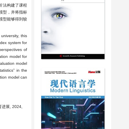
析法构建了课程
模型，并将指标
模型能够得到较
university, this
ndex system for
perspectives of
ation model for
valuation model
tistics” in the
ation model can
, 2024,