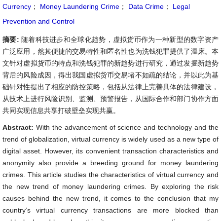
Currency
；
Money Laundering Crime
；
Data Crime
；
Legal
Prevention and Control
摘要:
随着科技进步和全球化趋势，虚拟货币作为一种新型的数字资产
广泛应用，然其便捷的交易特性和匿名性也为洗钱犯罪提供了温床。本
文针对虚拟货币的特点和洗钱犯罪的新趋势进行研究，通过发掘新趋势
背后的风险成因，得出我国虚拟货币交易堵不如疏的结论，并以此为基
础针对性提出了相应的防控策略，包括从法律上完善具体的法律建设，
从技术上进行风险识别、监测、预警报告，从国际合作和部门协作方面
共同实现信息共享打破壁垒实现共赢。
Abstract:
With the advancement of science and technology and the
trend of globalization, virtual currency is widely used as a new type of
digital asset. However, its convenient transaction characteristics and
anonymity also provide a breeding ground for money laundering
crimes. This article studies the characteristics of virtual currency and
the new trend of money laundering crimes. By exploring the risk
causes behind the new trend, it comes to the conclusion that my
country’s virtual currency transactions are more blocked than