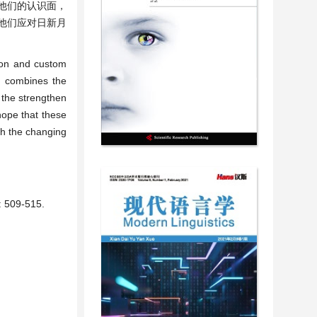
他们的认识面，
他们应对日新月
tion and custom
nd combines the
 the strengthen
hope that these
th the changing
9-515.