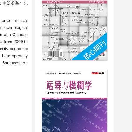
部沿海 > 北
ce, artificial
h technological
on with Chinese
ina from 2009 to
uality economic
e heterogeneity
> Southwestern