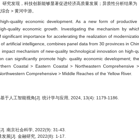
研究发现，科技创新能够显著促进经济高质量发展；异质性分析结果为：南
西北综合 > 黄河中游。
 high-quality economic development. As a new form of productive for
 high-quality economic growth. Investigating the mechanism by whic
 significant importance for accelerating the realization of modernizati
 of artificial intelligence, combines panel data from 30 provinces in Ch
e impact mechanism of new-quality technological innovation on high-q
on can significantly promote high- quality economic development; th
Northern Coastal > Eastern Coastal > Northeastern Comprehensive 
Northwestern Comprehensive > Middle Reaches of the Yellow River.
视角[J]. 统计学与应用, 2024, 13(4): 1179-1186.
京社会科学, 2022(9): 31-43.
. 金融研究, 2022(8): 1-17.