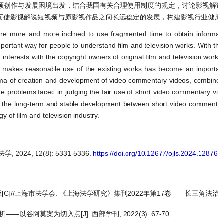
频创作与发展困境出发，结合我国有关合理使用制度的规定，讨论影视解
而使影视解说短视频与原影视作品之间长远稳定的发展，构建影视行业健
e more and more inclined to use fragmented time to obtain informat
ortant way for people to understand film and television works. With t
nd interests with the copyright owners of original film and television wo
y makes reasonable use of the existing works has become an importa
lemma of creation and development of video commentary videos, combin
he problems faced in judging the fair use of short video commentary vid
ble the long-term and stable development between short video commen
gy of film and television industry.
24, 12(8): 5331-5336.
https://doi.org/10.12677/ojls.2024.1287
]//上海市法学会. 《上海法学研究》集刊2022年第17卷——长三角法治
谷阿莫案为切入点[J]. 西部学刊, 2022(3): 67-70.