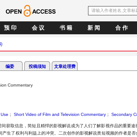
预 印
会 议
书 籍
新 闻
合 作
4)
编委
投稿须知
文章处理费
vision Commentary
 Use
；
Short Video of Film and Television Commentary
；
Secondary Cr
时间获取信息，简短且精悍的影视解说成为了人们了解影视作品的重要途
间产生了权利与利益上的冲突。二次创作的影视解说类短视频的作者是否