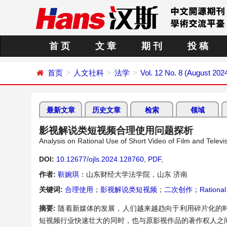
首 页
文 章
期 刊
投 稿
首页
人文社科
法学
Vol. 12 No. 8 (August 202
最新文章
历史文章
检索
领域
影视解说类短视频合理使用问题探析
Analysis on Rational Use of Short Video of Film and Tele
DOI:
10.12677/ojls.2024.128760
,
PDF
,
作者:
靳婉琪
：山东财经大学法学院，山东 济南
关键词:
合理使用
；
影视解说类短视频
；
二次创作
；
Rational
摘要:
随着新媒体的发展，人们越来越趋向于利用碎片化的
短视频行业快速壮大的同时，也与原影视作品的著作权人之