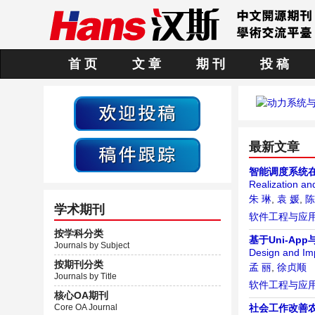
首 页
文 章
期 刊
投 稿
最新文章
智能调度系统
Realization an
朱 琳
,
袁 媛
,
陈
学术期刊
软件工程与应
按学科分类
基于Uni-Ap
Journals by Subject
Design and Im
按期刊分类
孟 丽
,
徐贞顺
Journals by Title
软件工程与应
核心OA期刊
Core OA Journal
社会工作改善