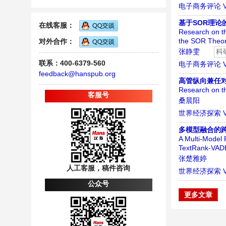
电子商务评论
基于SOR理论
在线客服：
Research on t
the SOR Theo
对外合作：
张静雯
科
联系：400-6379-560
电子商务评论
feedback@hanspub.org
高管纵向兼任对
Research on th
客服号
桑晨阳
世界经济探索
多模型融合的跨境
A Multi-Model
TextRank-VAD
张楚雅婷
人工客服，稿件咨询
世界经济探索
公众号
更多文章