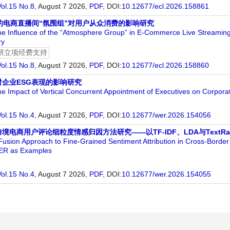
Vol.15 No.8
, August 7 2026,
PDF
,
DOI:
10.12677/ecl.2026.158861
的电商直播间“氛围组”对用户从众消费的影响研究
he Influence of the “Atmosphere Group” in E-Commerce Live Streami
ry
研立项经费支持
Vol.15 No.8
, August 7 2026,
PDF
,
DOI:
10.12677/ecl.2026.158860
企业ESG表现的影响研究
e Impact of Vertical Concurrent Appointment of Executives on Corpo
Vol.15 No.4
, August 7 2026,
PDF
,
DOI:
10.12677/wer.2026.154056
电商用户评论细粒度情感归因方法研究——以TF-IDF、LDA与TextRan
 Fusion Approach to Fine-Grained Sentiment Attribution in Cross-Bo
ER as Examples
Vol.15 No.4
, August 7 2026,
PDF
,
DOI:
10.12677/wer.2026.154055