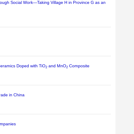
through Social Work—Taking Village H in Province G as an
Ceramics Doped with TiO
and MnO
Composite
2
2
rade in China
ompanies