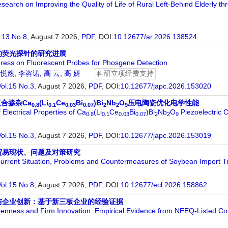
esearch on Improving the Quality of Life of Rural Left-Behind Elderly 
.13 No.8
, August 7 2026,
PDF
,
DOI:
10.12677/ar.2026.138524
的荧光探针的研究进展
ress on Fluorescent Probes for Phosgene Detection
悦然
,
李咨诺
,
高 云
,
高 妍
科研立项经费支持
Vol.15 No.3
, August 7 2026,
PDF
,
DOI:
10.12677/japc.2026.153020
复合掺杂Ca
(Li
Ce
Bi
)Bi
Nb
O
压电陶瓷优化电学性能
0.8
0.1
0.03
0.07
2
2
9
 Electrical Properties of Ca
(Li
Ce
Bi
)Bi
Nb
O
Piezoelectric 
0.8
0.1
0.03
0.07
2
2
9
Vol.15 No.3
, August 7 2026,
PDF
,
DOI:
10.12677/japc.2026.153019
贸易现状、问题及对策研究
urrent Situation, Problems and Countermeasures of Soybean Import T
Vol.15 No.8
, August 7 2026,
PDF
,
DOI:
10.12677/ecl.2026.158862
与企业创新：基于新三板企业的经验证据
penness and Firm Innovation: Empirical Evidence from NEEQ-Listed C