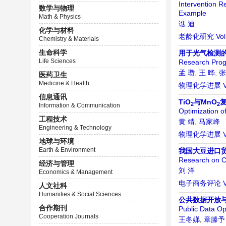
Intervention R
数学与物理
Example
Math & Physics
谯 迪
化学与材料
老龄化研究
Vol
Chemistry & Materials
生命科学
用于光气检测
Life Sciences
Research Prog
孟 瓒
,
王 晔
,
张
医药卫生
Medicine & Health
物理化学进展
信息通讯
TiO
与MnO
2
2
Information & Communication
Optimization of
工程技术
黄 靖
,
马家峰
Engineering & Technology
物理化学进展
地球与环境
Earth & Environment
我国大豆进口
Research on C
经济与管理
刘 洋
Economics & Management
电子商务评论
人文社科
Humanities & Social Sciences
公共数据开放
合作期刊
Public Data O
Cooperation Journals
王冬娣
,
章滕予