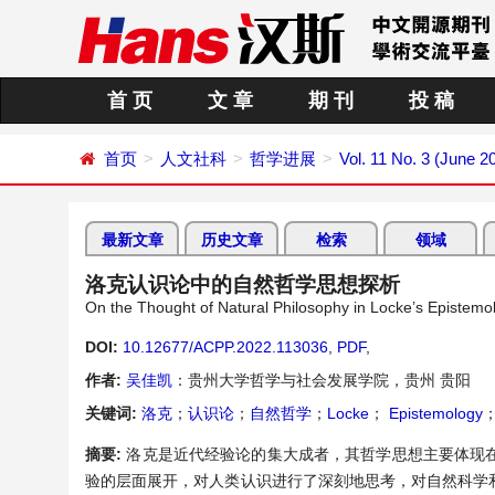
首 页
文 章
期 刊
投 稿
首页
人文社科
哲学进展
Vol. 11 No. 3 (June 2
最新文章
历史文章
检索
领域
洛克认识论中的自然哲学思想探析
On the Thought of Natural Philosophy in Locke’s Epistemo
DOI:
10.12677/ACPP.2022.113036
,
PDF
,
作者:
吴佳凯
：贵州大学哲学与社会发展学院，贵州 贵阳
关键词:
洛克
；
认识论
；
自然哲学
；
Locke
；
Epistemology
摘要:
洛克是近代经验论的集大成者，其哲学思想主要体现
验的层面展开，对人类认识进行了深刻地思考，对自然科学