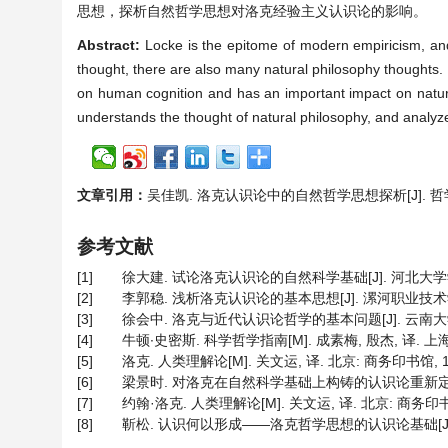
思想，探析自然哲学思想对洛克经验主义认识论的影响。
Abstract:
Locke is the epitome of modern empiricism, and 
thought, there are also many natural philosophy thoughts. H
on human cognition and has an important impact on natura
understands the thought of natural philosophy, and analyze
文章引用：
吴佳凯. 洛克认识论中的自然哲学思想探析[J]. 哲学进展, 
参考文献
[1]
徐大建. 试论洛克认识论的自然科学基础[J]. 河北大学学报(哲
[2]
李郭稳. 浅析洛克认识论的基本思想[J]. 漯河职业技术学院学报,
[3]
徐会中. 洛克与近代认识论哲学的基本问题[J]. 云南大学学报(社
[4]
牛顿∙史密斯. 科学哲学指南[M]. 成素梅, 殷杰, 译. 上海:
[5]
洛克. 人类理解论[M]. 关文运, 译. 北京: 商务印书馆, 1959
[6]
梁景时. 对洛克在自然科学基础上构铸的认识论重新定位——
[7]
约翰·洛克. 人类理解论[M]. 关文运, 译. 北京: 商务印书馆, 
[8]
靳松. 认识何以形成——洛克哲学思想的认识论基础[J]. 西南大