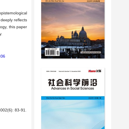
epistemological
 deeply reflects
ogy, this paper
y.
036
): 83-91.