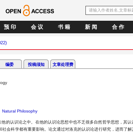
预 印
会 议
书 籍
新 闻
合 作
022)
编委
投稿须知
文章处理费
logy
；
Natural Philosophy
在他的认识论之中。在他的认识论思想中也不乏很多自然哲学思想，其认
和社会科学都有重要影响。论文通过对洛克的认识论进行研究，进而了解