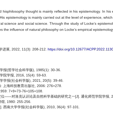
hisphilosophy thought is mainly reflected in his epistemology. In his 
is epistemology is mainly carried out at the level of experience, which
l science and social science. Through the study of Locke’s epistemol
s the influence of natural philosophy on Locke’s empirical epistemolog
2022, 11(3): 208-212.
https://doi.org/10.12677/ACPP.2022.113
学社会科学版), 1985(1): 30-36.
 2016, 15(4): 59-63.
会科学版), 2021, 20(5): 39-46.
 上海科技教育出版社, 2006: 276+278.
: 7+9+73-76+105+108.
对洛克认识论及自然科学基础的研究之一[J]. 通化师范学院学报, 2002(6
1980: 255-256.
学学报(社会科学版), 2010, 36(4): 97-101.