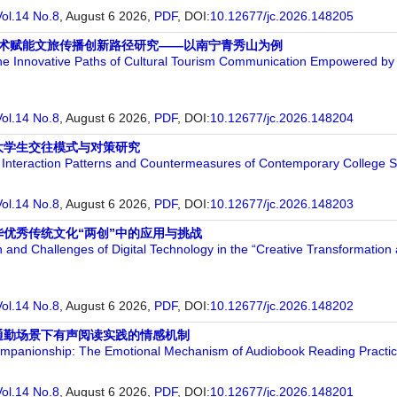
Vol.14 No.8
, August 6 2026,
PDF
,
DOI:
10.12677/jc.2026.148205
技术赋能文旅传播创新路径研究——以南宁青秀山为例
he Innovative Paths of Cultural Tourism Communication Empowered by
Vol.14 No.8
, August 6 2026,
PDF
,
DOI:
10.12677/jc.2026.148204
大学生交往模式与对策研究
 Interaction Patterns and Countermeasures of Contemporary College Stud
Vol.14 No.8
, August 6 2026,
PDF
,
DOI:
10.12677/jc.2026.148203
优秀传统文化“两创”中的应用与挑战
n and Challenges of Digital Technology in the “Creative Transformation
Vol.14 No.8
, August 6 2026,
PDF
,
DOI:
10.12677/jc.2026.148202
通勤场景下有声阅读实践的情感机制
panionship: The Emotional Mechanism of Audiobook Reading Practic
Vol.14 No.8
, August 6 2026,
PDF
,
DOI:
10.12677/jc.2026.148201