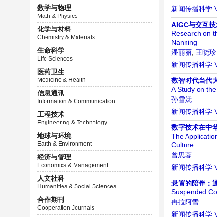
数学与物理
新闻传播科学
Math & Physics
AIGC与交互
化学与材料
Research on t
Chemistry & Materials
Nanning
生命科学
潘丽丽
,
王晓珍
Life Sciences
新闻传播科学
医药卫生
Medicine & Health
数智时代当代
A Study on the
信息通讯
孙雪妩
Information & Communication
新闻传播科学
工程技术
Engineering & Technology
数字技术在中华
地球与环境
The Applicatio
Earth & Environment
Culture
曾思蓉
经济与管理
Economics & Management
新闻传播科学
人文社科
悬置的陪伴：
Humanities & Social Sciences
Suspended Com
合作期刊
冉拉阿雪
Cooperation Journals
新闻传播科学