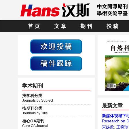
首 页
文 章
期 刊
投 稿
学术期刊
按学科分类
Journals by Subject
最新文章
按期刊分类
Journals by Title
新媒体视域下
核心OA期刊
Research on Di
Core OA Journal
宋姊欣
,
王晓珍