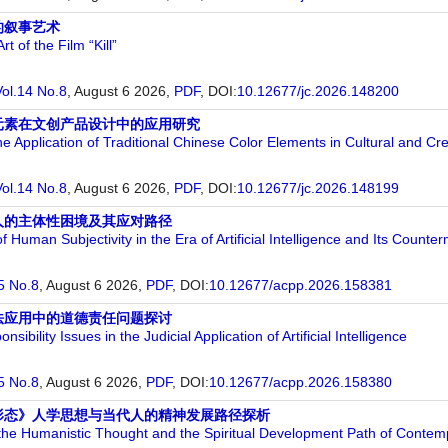
的叙事艺术
t of the Film “Kill”
Vol.14 No.8
, August 6 2026,
PDF
,
DOI:
10.12677/jc.2026.148200
元素在文创产品设计中的应用研究
e Application of Traditional Chinese Color Elements in Cultural and Cr
Vol.14 No.8
, August 6 2026,
PDF
,
DOI:
10.12677/jc.2026.148199
人的主体性困境及其应对路径
 Human Subjectivity in the Era of Artificial Intelligence and Its Count
5 No.8
, August 6 2026,
PDF
,
DOI:
10.12677/acpp.2026.158381
法应用中的道德责任问题探讨
sibility Issues in the Judicial Application of Artificial Intelligence
5 No.8
, August 6 2026,
PDF
,
DOI:
10.12677/acpp.2026.158380
形态》人学思想与当代人的精神发展路径探析
 the Humanistic Thought and the Spiritual Development Path of Contem