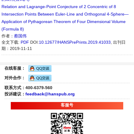
Relation and Lagrange-Point Conjecture of 2 Concentric of 8
Intersection Points Between Euler-Line and Orthogonal 4-Sphere—
Application of Pythagorean Theorem of Four Dimensional Volume
(Formula 8)
作者：
蔡国伟
全文下载:
PDF
DOI:
10.12677/HANSPrePrints.2019.41033
,
出刊日
期：2019-11-11
在线客服：
对外合作：
联系方式：400-6379-560
投诉建议：
feedback@hanspub.org
客服号