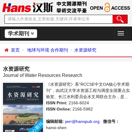
学术期刊
切
换
导
首页
地球与环境
合作期刊
水资源研究
航
水资源研究
Journal of Water Resources Research
《水资源研究》系“RCCSE中文OA核心学术期
刊”，由武汉大学水资源工程与调度全国重点实
验室、长江水利委员会水文局联合主办，是开
放获取期刊，以传播和展示世界水文水资源研
ISSN Print:
2166-6024
究领域最新成果、推进中国水文水资源研究走
ISSN Online:
2166-5982
向国际为宗旨，着重介绍水文科学，水资源开
发利用，水环境保护的理论方法、技术经验和
编辑邮箱:
jwrr@hanspub.org
微信号：
应用成果以及水文水资源研究新的发展方向和
hansi-shen