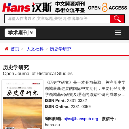
学术期刊
切
换
导
首页
人文社科
历史学研究
航
历史学研究
Open Journal of Historical Studies
《历史学研究》是一本开放获取、关注历史学
领域最新进展的国际中文期刊，主要刊登历史
学领域基础研究及理论的原始性研究成果及前
沿报道、学者讨论和专业评论等多方面的论
ISSN Print:
2331-0332
文。本刊支持思想创新、学术创新，倡导科
ISSN Online:
2331-0359
学，繁荣学术，集学术性、思想性为一体，旨
在给世界范围内的科学家、学者、科研人员提
编辑邮箱:
ojhs@hanspub.org
微信号：
供一个传播、分享和讨论历史学领域内不同方
hans-ou