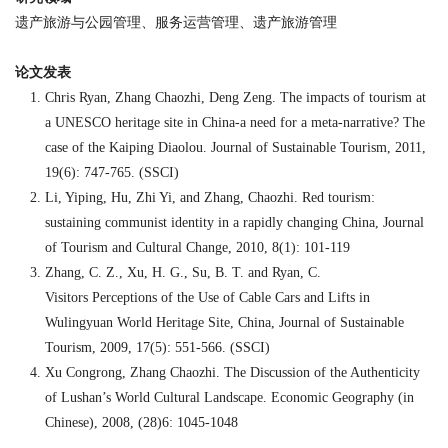
遗产旅游与公园管理、服务运营管理、遗产旅游管理
论文发表
Chris Ryan, Zhang Chaozhi, Deng Zeng. The impacts of tourism at
a UNESCO heritage site in China-a need for a meta-narrative? The
case of the Kaiping Diaolou. Journal of Sustainable Tourism, 2011,
19(6): 747-765. (SSCI)
Li, Yiping, Hu, Zhi Yi, and Zhang, Chaozhi. Red tourism:
sustaining communist identity in a rapidly changing China, Journal
of Tourism and Cultural Change, 2010, 8(1): 101-119
Zhang, C. Z., Xu, H. G., Su, B. T. and Ryan, C.
Visitors Perceptions of the Use of Cable Cars and Lifts in
Wulingyuan World Heritage Site, China, Journal of Sustainable
Tourism, 2009, 17(5): 551-566. (SSCI)
Xu Congrong, Zhang Chaozhi. The Discussion of the Authenticity
of Lushan’s World Cultural Landscape.
Economic Geography
(in
Chinese), 2008, (28)6: 1045-1048