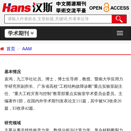
学术期刊
切
换
导
首页
AAM
航
基本情况
袁鸿，
九三学社社员。博士，博士生导师，教授。暨南大学应用力
学研究所副所长、广东省高校“工程结构故障诊断”重点实验室副主
任、“重大工程灾害与控制”教育部重点实验室学术委员会委员。主
编著作
1
部，在国内外学术期刊发表论文
111
篇，其中被
SCI
收录
20
篇，
EI
收录
42
篇。
研究领域
主要从事非线性板壳力学、数值分析与计算力学、复合材料断裂力