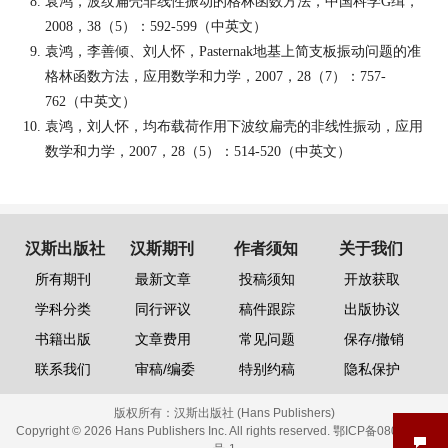
袁鸿，波纹扁壳非线性振动的格林函数方法
，
中国科学
G
缉，
2008
，
38
（
5
）：
592-599
（中英文）
袁鸿，李善倾、刘人怀，
Pasternak
地基上简支板振动问题的准
格林函数方法，应用数学和力学，
2007
，
28
（
7
）：
757-
762
（中英文）
袁鸿，刘人怀，均布载荷作用下波纹扁壳的非线性振动，应用
数学和力学，
2007
，
28
（
5
）：
514-520
（中英文）
汉斯出版社
汉斯期刊
作者须知
关于我们
所有期刊
最新文章
投稿须知
开放获取
学科分类
同行评议
稿件跟踪
出版协议
书籍出版
文章费用
常见问题
保存/撤销
联系我们
审稿/编委
特别约稿
隐私保护
版权所有：
汉斯出版社 (Hans Publishers)
Copyright © 2026 Hans Publishers Inc. All rights reserved.
鄂ICP备08006613