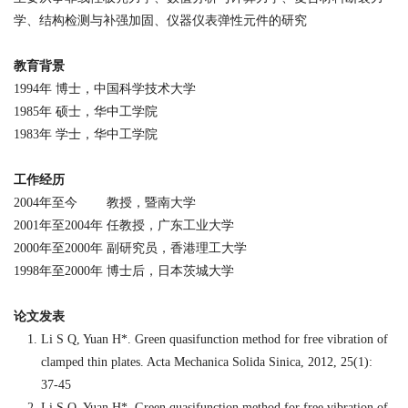
学、结构检测与补强加固、仪器仪表弹性元件的研究
教育背景
1994
年
博士，中国科学技术大学
1985
年
硕士，华中工学院
1983
年
学士，华中工学院
工作经历
2004
年至今
教授，暨南大学
2001
年至
2004
年
任教授，广东工业大学
2000
年至
2000
年
副研究员，香港理工大学
1998
年至
2000
年
博士后，日本茨城大学
论文发表
Li S Q, Yuan H*. Green quasifunction method for free vibration of
clamped thin plates. Acta Mechanica Solida Sinica, 2012, 25(1):
37-45
Li S Q, Yuan H*. Green quasifunction method for free vibration of