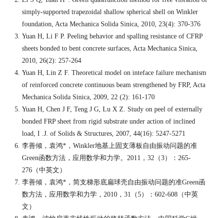
simply-supported trapezoidal shallow spherical shell on Winkler
foundation, Acta Mechanica Solida Sinica, 2010, 23(4): 370-376
Yuan H, Li F P. Peeling behavior and spalling resistance of CFRP
sheets bonded to bent concrete surfaces, Acta Mechanica Sinica,
2010, 26(2): 257-264
Yuan H, Lin Z F. Theoretical model on inteface failure mechanism
of reinforced concrete continuous beam strengthened by FRP, Acta
Mechanica Solida Sinica, 2009, 22 (2): 161-170
Yuan H, Chen J F, Teng J G, Lu X Z. Study on peel of externally
bonded FRP sheet from rigid substrate under action of inclined
load, I .J. of Solids & Structures, 2007, 44(16): 5247-5271
李善倾，袁鸿
*
，
Winkler
地基上固支薄板自由振动问题的准
Green
函数方法，应用数学和力学。
2011
，
32
（
3
）：
265-
276
（中英文）
李善倾，袁鸿
*
，简支梯形底扁球壳自由振动问题的准
Green
函
数方法，应用数学和力学，
2010
，
31
（
5
）：
602-608
（中英
文）