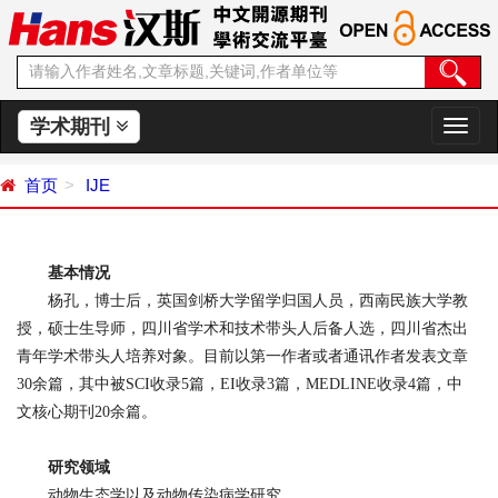
学术期刊
切
换
导
首页
IJE
航
基本情况
杨孔，博士后，英国剑桥大学留学归国人员，西南民族大学教
授，硕士生导师，四川省学术和技术带头人后备人选，四川省杰出
青年学术带头人培养对象。目前以第一作者或者通讯作者发表文章
30
余篇，其中被
SCI
收录
5
篇，
EI
收录
3
篇，
MEDLINE
收录
4
篇，中
文核心期刊
20
余篇。
研究领域
动物生态学以及动物传染病学研究