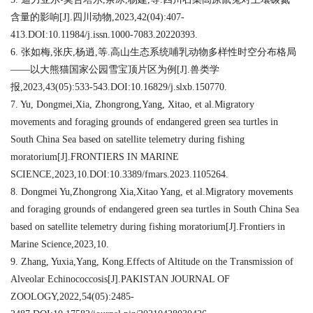
含量的影响[J].四川动物,2023,42(04):407-
413.DOI:10.11984/j.issn.1000-7083.20220393.
6. 张如梅,张庆,杨逍,等.高山生态系统哺乳动物多样性时空分布格局
——以大熊猫国家公园雪宝顶片区为例[J].兽类学
报,2023,43(05):533-543.DOI:10.16829/j.slxb.150770.
7. Yu, Dongmei,Xia, Zhongrong,Yang, Xitao, et al.Migratory
movements and foraging grounds of endangered green sea turtles in
South China Sea based on satellite telemetry during fishing
moratorium[J].FRONTIERS IN MARINE
SCIENCE,2023,10.DOI:10.3389/fmars.2023.1105264.
8. Dongmei Yu,Zhongrong Xia,Xitao Yang, et al.Migratory movements
and foraging grounds of endangered green sea turtles in South China Sea
based on satellite telemetry during fishing moratorium[J].Frontiers in
Marine Science,2023,10.
9. Zhang, Yuxia,Yang, Kong.Effects of Altitude on the Transmission of
Alveolar Echinococcosis[J].PAKISTAN JOURNAL OF
ZOOLOGY,2022,54(05):2485-