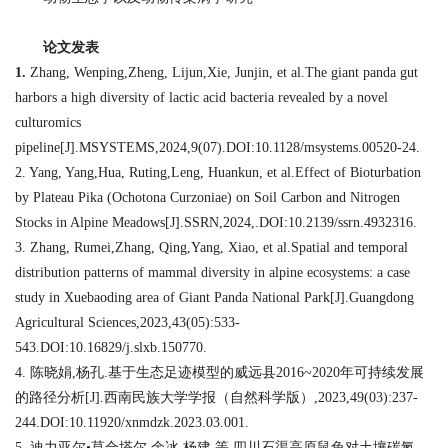
论文发表
1.
Zhang, Wenping,Zheng, Lijun,Xie, Junjin, et al.The giant panda gut
harbors a high diversity of lactic acid bacteria revealed by a novel
culturomics
pipeline[J].MSYSTEMS,2024,9(07).DOI:10.1128/msystems.00520-24.
2. Yang, Yang,Hua, Ruting,Leng, Huankun, et al.Effect of Bioturbation
by Plateau Pika (Ochotona Curzoniae) on Soil Carbon and Nitrogen
Stocks in Alpine Meadows[J].SSRN,2024,.DOI:10.2139/ssrn.4932316.
3. Zhang, Rumei,Zhang, Qing,Yang, Xiao, et al.Spatial and temporal
distribution patterns of mammal diversity in alpine ecosystems: a case
study in Xuebaoding area of Giant Panda National Park[J].Guangdong
Agricultural Sciences,2023,43(05):533-
543.DOI:10.16829/j.slxb.150770.
4. 陈晓娟,杨孔.基于生态足迹模型的威远县2016~2020年可持续发展
的路径分析[J].西南民族大学学报（自然科学版）,2023,49(03):237-
244.DOI:10.11920/xnmdzk.2023.03.001.
5. 迪力亚尔•莫合塔尔,余冰,杨建,等.四川石渠高原鼠兔对土壤碳氮