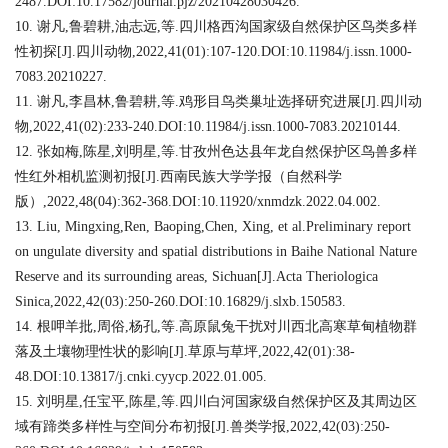
2487.DOI:10.17582/journal.pjz/20210428030426.
10. 谢凡,鲁碧耕,油志远,等.四川格西沟国家级自然保护区鸟类多样
性初探[J].四川动物,2022,41(01):107-120.DOI:10.11984/j.issn.1000-
7083.20210227.
11. 谢凡,李昌林,鲁碧耕,等.鸡形目鸟类巢址选择研究进展[J].四川动
物,2022,41(02):233-240.DOI:10.11984/j.issn.1000-7083.20210144.
12. 张如梅,陈星,刘明星,等.甘孜州色达县年龙自然保护区鸟兽多样
性红外相机监测初报[J].西南民族大学学报（自然科学
版）,2022,48(04):362-368.DOI:10.11920/xnmdzk.2022.04.002.
13. Liu, Mingxing,Ren, Baoping,Chen, Xing, et al.Preliminary report
on ungulate diversity and spatial distributions in Baihe National Nature
Reserve and its surrounding areas, Sichuan[J].Acta Theriologica
Sinica,2022,42(03):250-260.DOI:10.16829/j.slxb.150583.
14. 根呷羊批,周俗,杨孔,等.高原鼠兔干扰对川西北高寒草甸植物群
落及土壤物理性状的影响[J].草原与草坪,2022,42(01):38-
48.DOI:10.13817/j.cnki.cyycp.2022.01.005.
15. 刘明星,任宝平,陈星,等.四川白河国家级自然保护区及其周边区
域有蹄类多样性与空间分布初报[J].兽类学报,2022,42(03):250-