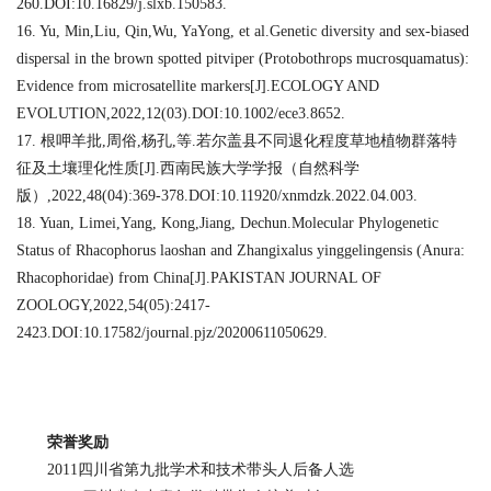
260.DOI:10.16829/j.slxb.150583.
16. Yu, Min,Liu, Qin,Wu, YaYong, et al.Genetic diversity and sex-biased
dispersal in the brown spotted pitviper (Protobothrops mucrosquamatus):
Evidence from microsatellite markers[J].ECOLOGY AND
EVOLUTION,2022,12(03).DOI:10.1002/ece3.8652.
17. 根呷羊批,周俗,杨孔,等.若尔盖县不同退化程度草地植物群落特
征及土壤理化性质[J].西南民族大学学报（自然科学
版）,2022,48(04):369-378.DOI:10.11920/xnmdzk.2022.04.003.
18. Yuan, Limei,Yang, Kong,Jiang, Dechun.Molecular Phylogenetic
Status of Rhacophorus laoshan and Zhangixalus yinggelingensis (Anura:
Rhacophoridae) from China[J].PAKISTAN JOURNAL OF
ZOOLOGY,2022,54(05):2417-
2423.DOI:10.17582/journal.pjz/20200611050629.
荣誉奖励
2011
四川省第九批学术和技术带头人后备人选