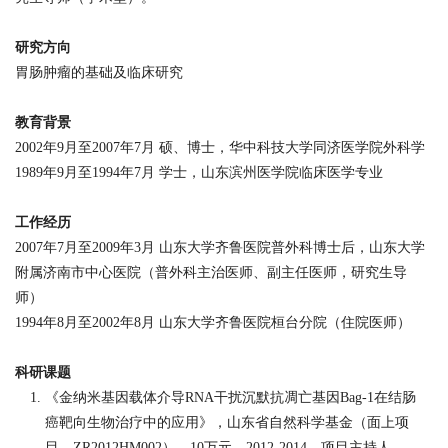
研究方向
胃肠肿瘤的基础及临床研究
教育背景
2002
年
9
月至
2007
年
7
月 硕、博士，华中科技大学同济医学院外科学
1989
年
9
月至
1994
年
7
月 学士，山东滨州医学院临床医学专业
工作经历
2007
年
7
月
至2009
年
3
月 山东大学齐鲁医院普外科博士后，山东大学
附属济南市中心医院（普外科主治医师、副主任医师，研究生导
师）
1994
年
8
月
至2002
年
8
月 山东大学齐鲁
医院桓台分院（住院医师）
科研课题
《金纳米基因载体介导
RNA
干扰沉默抗凋亡基因
Bag-1
在结肠
癌靶向生物治疗中的应用》，山东省自然科学基金（面上项
目，
ZR2012HM002
），
10
万元，
2012-2014
，项目主持人。