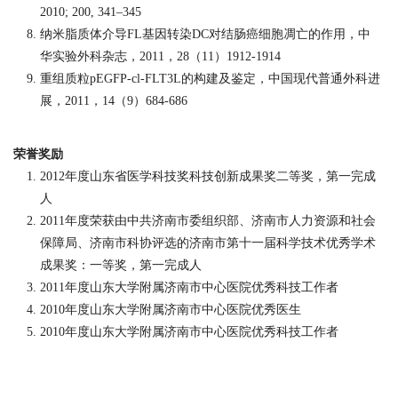
2010; 200, 341–345
纳米脂质体介导
FL
基因转染
DC
对结肠癌细胞凋亡的作用，中
华实验外科杂志，
2011
，
28
（
11
）
1912-1914
重组质粒
pEGFP-cl-FLT3L
的构建及鉴定，中国现代普通外科进
展，
2011
，
14
（
9
）
684-686
荣誉奖励
2012
年度山东省医学科技奖科技创新成果奖二等奖，第一完成
人
2011
年度荣获由中共济南市委组织部、济南市人力资源和社会
保障局、济南市科协评选的济南市第十一届科学技术优秀学术
成果奖：一等奖，第一完成人
2011
年度山东大学附属济南市中心医院优秀科技工作者
2010
年度山东大学附属济南市中心医院优秀医生
2010
年
度山东大学附属济南市中心医院优秀科技工作者