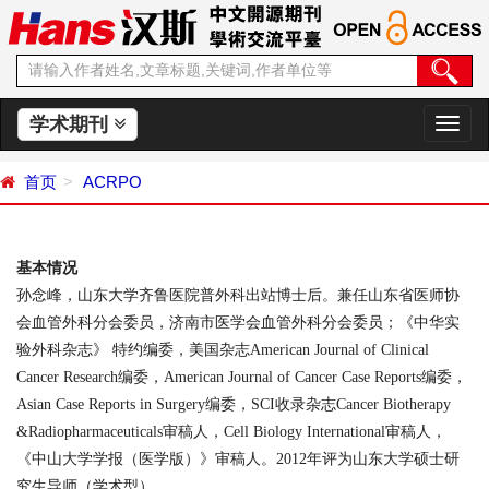
学术期刊
切
换
导
首页
ACRPO
航
基本情况
孙念峰，山东大学齐鲁医院普外科出站博士后。兼任山东省医师协
会血管外科分会委员，济南市医学会血管外科分会委员；《中华实
验外科杂志》
特约编委，美国杂志
A
merican Journal of Clinical
Cancer Research
编委，
American Journal of Cancer Case Reports
编委，
Asian Case Reports in Surgery
编委，
SCI
收录杂志
Cancer Biotherapy
&Radiopharmaceuticals
审稿人，
Cell Biology International
审稿人，
《中山大学学报（医学版）》审稿人。
2012
年评为山东大学硕士研
究生导师（学术型）。