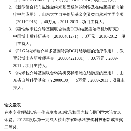
《新型复合靶向磁性金纳米基因载体的制备及在结肠癌靶向治
疗中的应用》，山东大学自主创新基金交叉类自然科学类专项
（
2011CJ016
），
40
万元，
2011-2013
，项目主持人。
《磁性纳米粒介导基因联合转染
DC
对结肠癌治疗机制研究》，
中国博士后科研基金（
20100481271
），
3
万元，
2010-2012
，项
目主持人。
《
PLGA
纳米粒介导多基因转染
DC
对结肠癌的治疗作用》，教
育部博士点新教师基金（
200804221081
），
3.6
万元，
2009-
2011
，项目主持人。
《纳米粒介导基因联合转染树突状细胞在结肠癌的应用》，山
东省自然科学基金（
Y2008C08
），
5
万元，
2009-2011
，项目主
持人。
论文发表
在本专业领域以第一作者发表
SCI
收录和国内核心期刊学术论文
30
余篇。
2012
年度以第一完成人获山东省医学科技奖科技创新成果奖
二等奖。