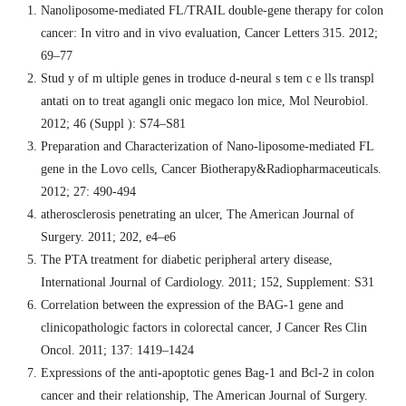
Nanoliposome-mediated FL/TRAIL double-gene therapy for colon
cancer: In vitro and in vivo evaluation, Cancer Letters 315. 2012;
69–77
Stud y of m ultiple genes in troduce d-neural s tem c e lls transpl
antati on to treat agangli onic megaco lon mice, Mol Neurobiol.
2012; 46 (Suppl ): S74–S81
Preparation and Characterization of Nano-liposome-mediated FL
gene in the Lovo cells, Cancer Biotherapy&Radiopharmaceuticals.
2012; 27: 490-494
atherosclerosis penetrating an ulcer, The American Journal of
Surgery. 2011; 202, e4–e6
The PTA treatment for diabetic peripheral artery disease,
International Journal of Cardiology. 2011; 152, Supplement: S31
Correlation between the expression of the BAG-1 gene and
clinicopathologic factors in colorectal cancer, J Cancer Res Clin
Oncol. 2011; 137: 1419–1424
Expressions of the anti-apoptotic genes Bag-1 and Bcl-2 in colon
cancer and their relationship, The American Journal of Surgery.