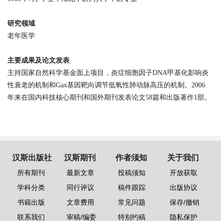
研究领域
老年医学
主要成果及论文发表
主持国家自然科学基金面上项目，炎症细胞因子
DNA
甲基化影响炎
性衰老的机制和
Gax
基因靶向调节低氧性肺动脉高压的机制。
2006
年来在国内科技核心期刊和国外期刊发表论文
58
篇和出版著作
1
部。
汉斯出版社
汉斯期刊
作者须知
关于我们
所有期刊
最新文章
投稿须知
开放获取
学科分类
同行评议
稿件跟踪
出版协议
书籍出版
文章费用
常见问题
保存/撤销
联系我们
审稿/编委
特别约稿
隐私保护