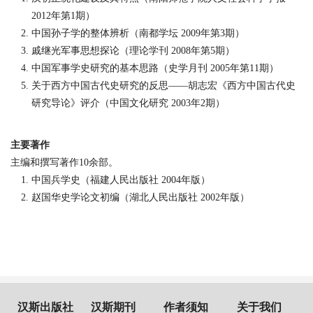
2012
年第
1
期）
中国孙子学的整体辨析（南都学坛
2009
年第
3
期）
戚继光军事思想探论（理论学刊
2008
年第
5
期）
中国军事学史研究的基本思路（史学月刊
2005
年第
11
期）
关于西方中国古代史研究的反思
——
胡志宏《西方中国古代史
研究导论》评介（中国文化研究
2003
年
2
期）
主要著作
主编和撰写著作
10
余部。
中国兵学史（福建人民出版社
2004
年版）
赵国华史学论文初编（湖北人民出版社
2002
年版）
汉斯出版社
汉斯期刊
作者须知
关于我们