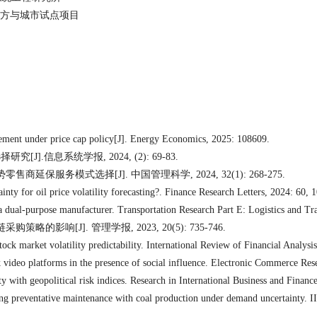
方与城市试点项目
ement under price cap policy[J]. Energy Economics, 2025: 108609.
选择研究
[J].
信息系统学报
, 2024, (2): 69-83.
势零售商延保服务模式选择
[J].
中国管理科学
, 2024, 32(1): 268-275.
nty for oil price volatility forecasting?. Finance Research Letters, 2024: 60, 
 a dual-purpose manufacturer. Transportation Research Part E: Logistics and T
链采购策略的影响
[J].
管理学报
, 2023, 20(5): 735-746.
k market volatility predictability. International Review of Financial Analysi
video platforms in the presence of social influence. Electronic Commerce Res
 with geopolitical risk indices. Research in International Business and Financ
ing preventative maintenance with coal production under demand uncertainty. I