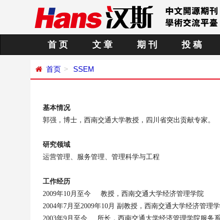
首 页
文 章
期 刊
投 稿
首页
SSEM
基本情况
郭强，博士，西南交通大学教授，四川省突出贡献专家。
研究领域
运营管理、服务管理、管理科学与工程
工作
经历
2009
年
10
月
至今
教授
，
西南交通大学经济管理学院
2004
年
7
月至
2009
年
10
月
副教授
，
西南交通大学经济管理学
2003
年
9
月
至今
所长
，
西南交通大学经济管理学院服务