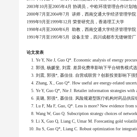
2003
年
10
月至
2005
年
4
月
协调员
，
中欧环境管理合作计划地
2000
年
7
月至
2004
年
7
月
讲师
，
西南交通大学经济管理学院
1999
年
9
月至
1999
年
12
月
荣誉研究员
，
香港理工大学
1998
年
4
月至
2000
年
6
月
助教
，
西南交通大学经济管理学院
1991
年
7
月至
1995
年
5
月
设备主管
，
四川成都市无缝钢管厂
论文发表
Ye Y, Nie J, Guo Q*. Economic analysis of energy procur
郭强
,
杨媛斐
,
刘震
.
差异化费率影响下平台销售模式
刘震
,
郭强
*,
聂佳佳
.
自营或联营？创新投资影响下强
Zhang, X., Guo Q*. How useful are energy-related uncertai
Ye Y, Guo Q*, Nie J. Retailer information strategies with
吴璐
,
郭强
*,
聂佳佳
.
风险规避型医疗机构对药品供应
Lu F, Ma F, Guo, Q*. Less is more? New evidence from stoc
Wang W, Guo Q. Subscription strategy choices of network 
Li X, Guo Q, Liang C, Umar M. Forecasting gold volatility
Jiu S, Guo Q*, Liang C. Robust optimization for integrat