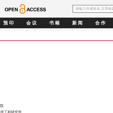
预 印
会 议
书 籍
新 闻
合 作
院
系统工程研究所