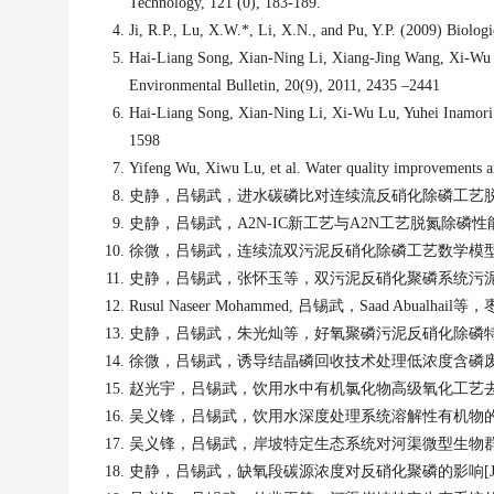
Technology
,
121 (0), 183-189.
Ji, R.P., Lu, X.W.*, Li, X.N., and Pu, Y.P. (2009) Biolog
Hai-Liang Song, Xian-Ning Li, Xiang-Jing Wang, Xi-Wu Lu
Environmental Bulletin, 20
(
9
)
, 2011, 2435 –2441
Hai-Liang Song, Xian-Ning Li, Xi-Wu Lu, Yuhei Inamori. I
1598
Yifeng Wu, Xiwu Lu, et al. Water quality improvements an
史静
，
吕锡武
，
进水碳磷比对连续流反硝化除磷工艺
史静，吕锡武
，A2N-IC
新工艺与
A2N
工艺脱氮除磷性
徐微
，
吕锡武
，
连续流双污泥反硝化除磷工艺数学模
史静
，
吕锡武
，
张怀玉等
，
双污泥反硝化聚磷系统污
Rusul Naseer Mohammed,
吕锡武
，
Saad Abualhail
等
，
史静
，
吕锡武
，
朱光灿等
，
好氧聚磷污泥反硝化除磷
徐微
，
吕锡武
，
诱导结晶磷回收技术处理低浓度含磷
赵光宇
，
吕锡武
，
饮用水中有机氯化物高级氧化工艺
吴义锋
，
吕锡武
，
饮用水深度处理系统溶解性有机物
吴义锋
，
吕锡武
，
岸坡特定生态系统对河渠微型生物
史静
，
吕锡武
，
缺氧段碳源浓度对反硝化聚磷的影响
[