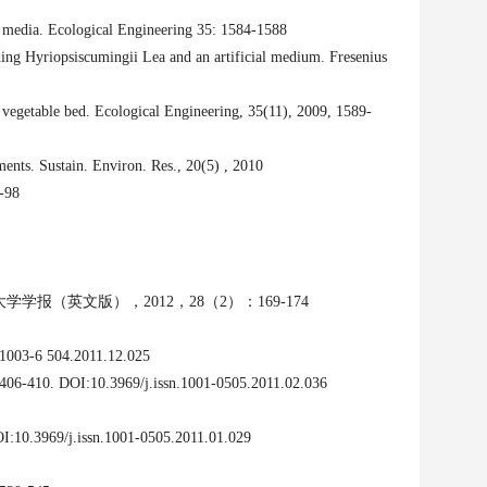
al media. Ecological Engineering 35: 1584-1588
ng Hyriopsiscumingii Lea and an artificial medium. Fresenius
 vegetable bed. Ecological Engineering, 35
(
11
)
, 2009, 1589-
ents. Sustain. Environ. Res., 20(5) , 2010
-98
大学学报（英文版）
，2012，28（2）：169-174
1003-6 504.2011.12.025
10. DOI:10.3969/j.issn.1001-0505.2011.02.036
.3969/j.issn.1001-0505.2011.01.029