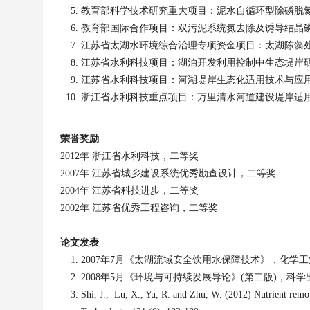
教育部科学技术研究重大项目：泥水自循环型除磷脱
教育部国际合作项目：双污泥系统氮去除及诱导结晶
江苏省太湖水环境综合治理专项资金项目：太湖陈藻
江苏省水利科技项目：湖泊开发利用控制中生态堤岸
江苏省水利科技项目：河湖堤岸生态化适用技术与应
浙江省水利科技重点项目：万里清水河道建设堤岸适
荣誉奖励
2012
年
浙江省水利科技，二等奖
2007
年
江苏省城乡建设系统优秀勘查设计，二等奖
2004
年
江苏省科技进步，二等奖
2002
年
江苏省优秀工程咨询，二等奖
论文发表
2007
年
7
月《太湖流域安全饮用水保障技术》，化学工
2008
年
5
月《环境与可持续发展导论》
(
第二版
)
，科学
Shi, J.,
Lu, X., Yu, R. and Zhu, W.
(2012) Nutrient remov