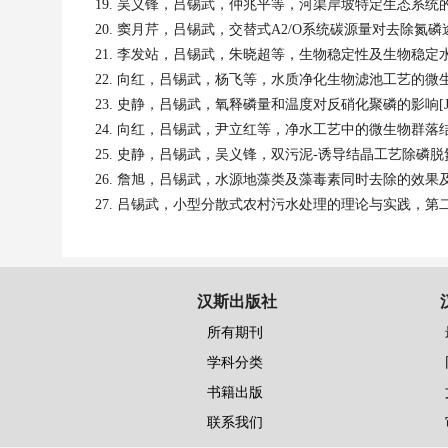
吴义锋
，
吕锡武
，
仲兆平等
，
河渠岸坡特定生态系统
窦月芹
，
吕锡武
，
交替式
A2/O
系统碳源量对去除氮磷
李发站
，
吕锡武
，
朱晓超等
，
生物稳定性及生物稳定
向红
，
吕锡武
，
杨飞等
，
水质净化生物滤池工艺的微
史静
，
吕锡武
，
氧释磷量和温度对反硝化聚磷的影响
[
向红
，
吕锡武
，
尹立红等
，
净水工艺中的微生物群落
史静
，
吕锡武
，
吴义锋
，
双污泥
-
诱导结晶工艺除磷脱
詹旭
，
吕锡武
，
水源地藻类及藻毒素同时去除的效果
吕锡武
，
小型分散式农村污水处理的理论与实践，第
汉斯出版社
所有期刊
学科分类
书籍出版
联系我们