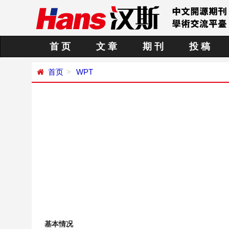
首 页
文 章
期 刊
投 稿
首页
WPT
基本情况