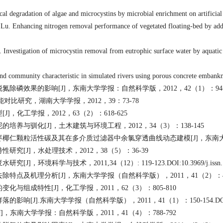
ical degradation of algae and microcystins by microbial enrichment on artifici
. Enhancing nitrogen removal performance of vegetated floating-bed by addi
nvestigation of microcystin removal from eutrophic surface water by aquatic
d community characteristic in simulated rivers using porous concrete embankm
脱氮除磷效果的影响
[J]，
东南大学学报：自然科学版
，2012，42（1）：94
能对比研究
，
湖南大学学报
，2012，39：73-78
型
[J]，
化工学报
，2012，63（2）：618-625
泥的培养与驯化
[J]，
土木建筑与环境工程
，2012，34（3）：138-145
枣椰仁颗粒活性碳及其在多介质过滤器中余氯穿透曲线动态建模
[J]，
东南
特性研究
[J]，
水处理技术
，2012，38（5）：36-39
废水研究
[J]，
环境科学与技术
，2011,34（12）: 119-123.DOI:10.3969/j.issn.
去除特点及机理分析
[J]，
东南大学学报（自然科学版）
，2011，41（2）：406-4
的变化与组成特性
[J]，
化工学报
，2011，62（3）：805-810
群落的影响
[J].
东南大学学报（自然科学版）
，2011，41（1）：150-154.DOI:10
J]，
东南大学学报：自然科学版
，2011，41（4）：788-792