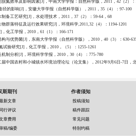
的脱氮效率及影响因素
[J]，
中南大学学报：自然科学版
，2011，42（2）：5
途径的影响
[J]，
安徽大学学报（自然科学版）
，2011，35（4）：97-100
水制备工艺研究
[J]，
水处理技术
，2011，37（2）：59-64，68
生物群落特征及运行效果研究
[J]，
环境科学
,2011,32（4）：1194-1201
J]，
化工学报
，2010，61（1）：166-171
结构与优势菌
[J]，
东南大学学报（自然科学版）
，2010，40（3）：630-635.DOI
氮试验研究
[J]，
化工学报
，2010，（5）：1255-1261
及机制分析
[J]，
环境科学学报
，2010，30（4）：775-780
二届中国农村和小城镇水环境治理论坛（论文集），
2012
年
9
月
6
日
-7
日，
汉斯期刊
作者须知
最新文章
投稿须知
同行评议
稿件跟踪
文章费用
常见问题
审稿/编委
特别约稿