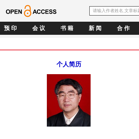
预 印
会 议
书 籍
新 闻
合 作
个人简历