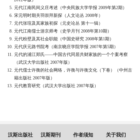
元代江南民间义庄考述（中央民族大学学报
2009
年第
2
期）
宋元明时期关羽崇拜新探（人文论丛
2008
年）
元代张瑄及其家族初探（元史论丛 第十一辑）
元代江南儒士游京师考（史学月刊
2008
年第
10
期）
元代粉壁及其社会职能（中国史研究
2008
年第
1
期）
元代庆元路书院考（南京晓庄学院学报
2007
年第
5
期）
元代的浦江郑氏
——
中国古代同居共财家族的一个个案考察
（武汉大学出版社
2007
年版）
元代儒士许衡的社会网络，许衡与许衡文化（下卷）（中州古
籍出版社
2007
年版）
元代教育研究（武汉大学出版社
2007
年版）
汉斯出版社
汉斯期刊
作者须知
关于我们