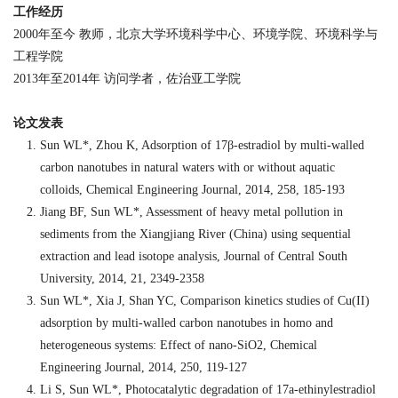
工作经历
2000
年至今 教师
，北京大学环境科学中心、环境学院、环境科学与
工程学院
2013
年
至
2014
年
访问学者，佐治亚工学院
论文发表
Sun WL*, Zhou K, Adsorption of 17β-estradiol by multi-walled
carbon nanotubes in natural waters with or without aquatic
colloids, Chemical Engineering Journal, 2014, 258, 185-193
Jiang BF, Sun WL*, Assessment of heavy metal pollution in
sediments from the Xiangjiang River (China) using sequential
extraction and lead isotope analysis, Journal of Central South
University, 2014, 21, 2349-2358
Sun WL*, Xia J, Shan YC, Comparison kinetics studies of Cu(II)
adsorption by multi-walled carbon nanotubes in homo and
heterogeneous systems: Effect of nano-SiO2, Chemical
Engineering Journal, 2014, 250, 119-127
Li S, Sun WL*, Photocatalytic degradation of 17a-ethinylestradiol