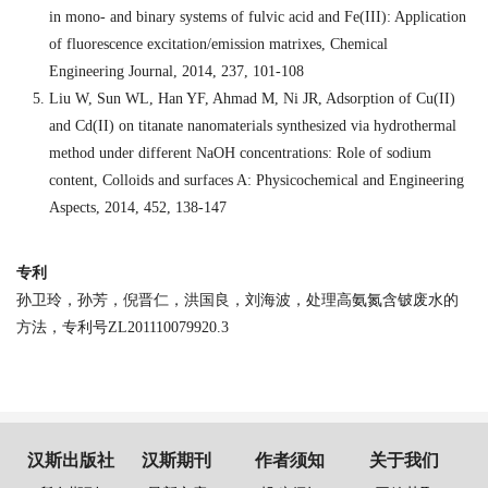
in mono- and binary systems of fulvic acid and Fe(III): Application
of fluorescence excitation/emission matrixes, Chemical
Engineering Journal, 2014, 237, 101-108
Liu W, Sun WL, Han YF, Ahmad M, Ni JR, Adsorption of Cu(II)
and Cd(II) on titanate nanomaterials synthesized via hydrothermal
method under different NaOH concentrations: Role of sodium
content, Colloids and surfaces A: Physicochemical and Engineering
Aspects, 2014, 452, 138-147
专利
孙卫玲，孙芳，倪晋仁，洪国良，刘海波，处理高氨氮含铍废水的
方法，专利号
ZL201110079920.3
汉斯出版社
汉斯期刊
作者须知
关于我们