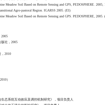
 Alpine Meadow Soil Based on Remote Sensing and GPS, PEDOSPHERE. 2005, 
ransitional Agro-pastoral Region. IGARSS 2005. (EI)
n Alpine Meadow Soil Based on Remote Sensing and GPS. PEDOSPHERE, 2005. 
，
2005
出版社，
2005
社，
2010
2010
）
与生态系统互动效应及调控机制研究》，项目负责人