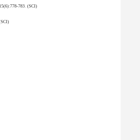
15(6):778-783. (SCI)
(SCI)