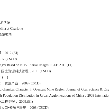
技术学院
lina at Charlotte
源研究所
报，
2012.
(EI)
012.
(CSCD)
angxi Based on NDVI Serial Images.
ICEE
2011
.
(EI)
，国土资源科技管理，
2011.
(CSCD)
0.
(EI)
究，资源产业，
2009.
(CSCD)
and chemical Character in Opencast Mine Region.
Journal of Coal Science & En
th Population Distribution in Urban Agglomerations of China
．
2009 Internatio
业工程学报，
2008.
(EI)
人口•资源与环境，
2008.
(CSCD)