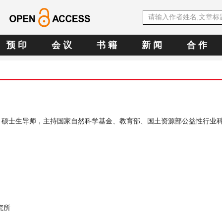
预 印
会 议
书 籍
新 闻
合 作
，硕士生导师，主持国家自然科学基金、教育部、国土资源部公益性行业
究所