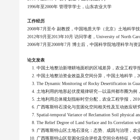
1996
年
至
2000
年
管理学学士，山东农业大学
工作经历
2008
年
7
月至今 副教授，中国地质大学（北京）土地科学
2012
年
9
月至
2013
年
10
月 访问学者，
University of North Caro
2006
年
7
月至
2008
年
7
月 博士后，中国科学院地理科学与资
论文发表
中国土地整治新增耕地面积的区域差异，农业工程学
中国土地整治资金效益及空间分异，中国土地科学，
2
The Dynamic Monitoring of Rocky Desertification in Gu
土地利用的地形起伏度规律研究—以温州都市圈为例
土地利用总体规划指标时空分配，农业工程学报，
201
广西喀斯特石漠化与贫困化空间相关性及互动效应研
Spatial-temporal Variance of Reclamation Soil physical 
The Relief Degree of Land Surface and Its Correlation wi
广西喀斯特山区土地石漠化：态势、成因与治理，农
广西喀斯特山区贫困化综合评价及空间分布特征，中国