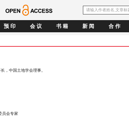
预 印
会 议
书 籍
新 闻
合 作
事长，中国土地学会理事。
委员会专家