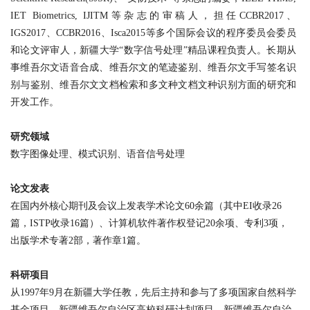
IET Biometrics, IJITM
等杂志的审稿人，担任
CCBR2017、
IGS2017、CCBR2016、Isca2015
等多个国际会议的程序委员会委员
和论文评审人，新疆大学“数字信号处理”精品课程负责人。长期从
事维吾尔文语音合成、维吾尔文的笔迹鉴别、维吾尔文手写签名识
别与鉴别、维吾尔文文档检索和多文种文档文种识别方面的研究和
开发工作。
研究领域
数字图像处理、模式识别、语音信号处理
论文发表
在国内外核心期刊及会议上发表学术论文
60
余篇（其中
EI
收录
26
篇，
ISTP
收录
16
篇）、计算机软件著作权登记
20
余项、专利
3
项，
出版学术专著
2
部，著作章
1
篇。
科研项目
从
1997
年
9
月在新疆大学任教，先后主持和参与了多项国家自然科学
基金项目，新疆维吾尔自治区高校科研计划项目，新疆维吾尔自治