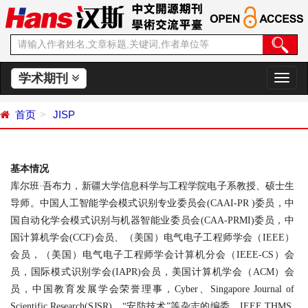
学术期刊
切
换
导
首页
JISP
航
基本情况
库尔班
·
吾布力，新疆大学信息科学与工程学院电子系教授、硕士生
导师。中国人工智能学会模式识别专业委员会
(CAAI-PR )
委员，中
国自动化学会模式识别与机器智能业委员会
(CAA-PRMI)
委员
，
中
国计算机学会
(CCF)
会员、（美国）电气电子工程师学会
（
IEEE
）
会员
，
（美国）电气电子工程师学会计算机分会
（
IEEE-CS
）
会
员，国际模式识别学会
(IAPR)
会员
，
美国计算机学会
（
ACM
）
会
员，中国教育发展学会荣誉理事，
Cyber
、
Singapore Journal of
Scientific Research(SJSR)
、
“安防技术”等杂志的编委
，
IEEE THMS,