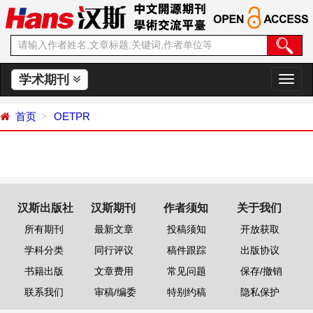
学术期刊
切
换
导
首页
OETPR
航
汉斯出版社
汉斯期刊
作者须知
关于我们
所有期刊
最新文章
投稿须知
开放获取
学科分类
同行评议
稿件跟踪
出版协议
书籍出版
文章费用
常见问题
保存/撤销
联系我们
审稿/编委
特别约稿
隐私保护