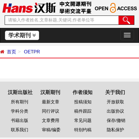
学术期刊
切
换
导
首页
OETPR
航
汉斯出版社
汉斯期刊
作者须知
关于我们
所有期刊
最新文章
投稿须知
开放获取
学科分类
同行评议
稿件跟踪
出版协议
书籍出版
文章费用
常见问题
保存/撤销
联系我们
审稿/编委
特别约稿
隐私保护