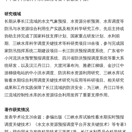
研究领域
长期从事长江流域的水文气象预报、水资源分析预测、水库调度等
防汛与水资源综合利用生产实践及相关科学研究工作。先后主持或
协助主持完成了国家科技支撑计划、国家重点研发计划、水利前
期、三峡水库科学调度关键技术等科研类项目
10
余项，参与完成国
家防汛指挥系统二期建设项目—长江防洪预报调度系统、广东省中
小河流洪水预警预报调度系统、四川省防洪预报调度系统等重大系
统研发，以及汉江丹江口、大渡河瀑布沟、雅砻江梯级、金沙江中
游梯级电站的中小洪水调度、防洪和水资源利用研究、三峡水库试
验蓄水期综合利用调度关键技术研究与应用等科研项目。相关研究
成果和工作实践保障了长江流域的防洪安全，为三峡、丹江口等长
江流域控制性水库的水资源综合利用发挥了重要支撑作用。
著作获奖情况
发表学术论文
20
余篇；参编出版《三峡水库试验性蓄水期实时预报
调度关键技术》《水文水资源预报调度平台开发关键技术》等专著
3
部；获中国水力发电科学技术三等奖
1
项，长江水利委员会科学技术