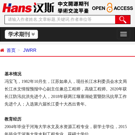
学术期刊
切
换
导
首页
JWRR
航
基本情况
冯宝飞，
1982
年
10
月生，江苏如皋人，现任长江水利委员会水文局
长江水文情报预报中心副主任兼总工程师，高级工程师。
2020
年获
长江防汛抗洪先进个人，
2018
年获两江堰塞湖处置暨防汛抗旱工作
先进个人；入选第六届长江委十大杰出青年。
教育经历
2004
年毕业于河海大学水文及水资源工程专业，获学士学位，
2015
年毕业于河海大学水利工程专业，获硕士学位。