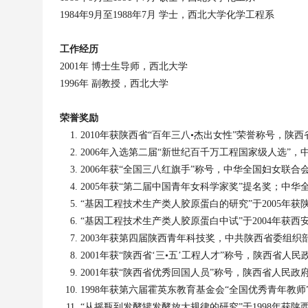
1984
年
9
月至
1988
年
7
月
学士
，
西北大学化学工程系
工作经历
2001
年
博士生导师，西北大学
1996
年
副教授，西北大学
荣誉奖励
2010
年获陕西省“百年三八•杰出女性”荣誉称号，陕西
2006
年入选第二届“新世纪百千万工程国家级人选”，
2006
年获“全国三八红旗手”称号，中华全国妇女联合
2005
年获“第二届中国青年女科学家奖”提名奖；中华
“基因工程技术生产类人胶原蛋白的研究”于
2005
年获
“基因工程技术生产类人胶原蛋白中试”于
2004
年获西
2003
年获第四届陕西青年科技奖，中共陕西省委组织
2001
年获“陕西省‘三•五’工程人才”称号，陕西省人民
2001
年获“陕西省优秀回国人员”称号，陕西省人民政
1998
年获第六届霍英东教育基金会“全国优秀青年教师
“从摇瓶到发酵罐发酵放大规律的研究”于
1998
年获陕