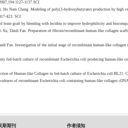
2007
,
194:1127-1137.
SCI
 Ho Nam Chang. Modeling of poly(3-hydroxybutyrate) production by high cell 
 417-423.
SCI
 bone graft by blending with lecithin to improve hydrophilicity and biocompat
Xu, Daidi Fan. Preparation of fibroin/recombinant human-like collagen scaffol
Fan. Investigation of the initial stage of recombinant human-like collagen m
sity fed-batch culture of recombinant Escherichia coli producing human-like c
ction of Human-like Collagen in fed-batch culture of Escherichia coli BL21. 
 cultures of recombinant Escherichia coli containing human-like collagen cDNA 
汉斯期刊
作者须知