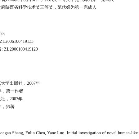
政府陕西省科学技术奖三等奖，范代娣为第一完成人
57
8
 ZL200610041913
3
号
: ZL200610041912
9
工大学出版社，
2007
年
年，第一作者
版社，
2003
年
年，独著
an Shang, Fulin Chen, Yane Luo. Initial investigation of novel human-like col