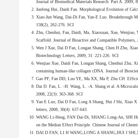
Journal of Biomedical Materials Research: Part A. 2009,
Junfeng Hui, Daidi Fan. Morphological Evolution of Calc
Xiao-Jun Wang, Dai-Di Fan, Yan-E Luo. Breakthrough Mo
158(2), 262-276.
SCI
Zhu, Chenhui, Fan, Daidi, Ma, Xiaoxuan, Xue, Wenjiao, Y
Scaffold. Journal of Bioactive and Compatible Polymers,
Wen J Xue, Dai D Fan, Longan Shang, Chen H Zhu, Xiao X 
Biotechnology Letters, 2009, 31: 221-226.
SCI
Wenjiao Xue, Daidi Fan, Longan Shang, Chenhui Zhu, Xiaox
containing human-like collagen cDNA. Journal of Bioscie
Gao PF, Fan DD, Luo YE, Ma XX, Ma P, Zhu CH. Efficient 
Dai D. Fan
,
L. -H. Wang
,
L. -A. Shang et al. A Microcal
2008, 22(3): 363-368.
SCI
Yan E Luo, Dai D Fan, Long A Shang, Hui J Shi, Xiao X Ma
letters, 2008, 30(4): 637-643.
WANG Li-Heng, FAN Dai-Di, SHANG Long-An, SHI Hui-Ju
on the Median Effect Principle. Chinese Journal of Chemi
DAI D FAN
,
LI H WANG
,
LONG A SHANG
,
HUI J SHI
,