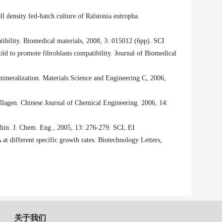
density fed-batch culture of Ralstonia eutropha.
ibility. Biomedical materials, 2008, 3: 015012 (6pp).
SCI
d to promote fibroblasts compatibility. Journal of Biomedical
ineralization. Materials Science and Engineering C, 2006,
ollagen. Chinese Journal of Chemical Engineering. 2006, 14:
Chin. J. Chem. Eng., 2005, 13: 276-279.
SCI, EI
at different specific growth rates. Biotechnology Letters,
关于我们