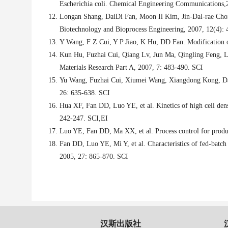
Escherichia coli. Chemical Engineering Communications,
Longan Shang, DaiDi Fan, Moon Il Kim, Jin-Dal-rae Choi,
Biotechnology and Bioprocess Engineering, 2007, 12(4):
Y Wang, F Z Cui, Y P Jiao, K Hu, DD Fan. Modification of
Kun Hu, Fuzhai Cui, Qiang Lv, Jun Ma, Qingling Feng, Li 
Materials Research Part A, 2007, 7: 483-490.
SCI
Yu Wang, Fuzhai Cui, Xiumei Wang, Xiangdong Kong, Daidi 
26: 635-638.
SCI
Hua XF, Fan DD, Luo YE, et al. Kinetics of high cell den
242-247.
SCI,EI
Luo YE, Fan DD, Ma XX, et al. Process control for produ
Fan DD, Luo YE, Mi Y, et al. Characteristics of fed-batch
2005, 27: 865-870.
SCI
汉斯出版社