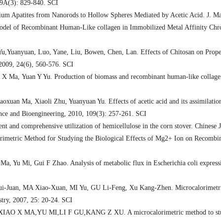
 89A(3): 829-840.
SCI
ium Apatites from Nanorods to Hollow Spheres Mediated by Acetic Acid. J. Ma
del of Recombinant Human-Like collagen in Immobilized Metal Affinity Chro
u,Yuanyuan, Luo, Yane, Liu, Bowen, Chen, Lan. Effects of Chitosan on Prope
 2009, 24(6), 560-576.
SCI
Ma, Yuan Y Yu. Production of biomass and recombinant human-like collagen i
uan Ma, Xiaoli Zhu, Yuanyuan Yu. Effects of acetic acid and its assimilation 
nce and Bioengineering, 2010, 109(3): 257-261.
SCI
and comprehensive utilization of hemicellulose in the corn stover. Chinese 
orimetric Method for Studying the Biological Effects of Mg2+ Ion on Recombi
, Yu Mi, Gui F Zhao. Analysis of metabolic flux in Escherichia coli expressi
an, MA Xiao-Xuan, MI Yu, GU Li-Feng, Xu Kang-Zhen. Microcalorimetric E
stry
,
2007
,
25: 20-24.
SCI
XIAO X MA
,
YU MI
,
LI F GU
,
KANG Z XU. A microcalorimetric method to stu