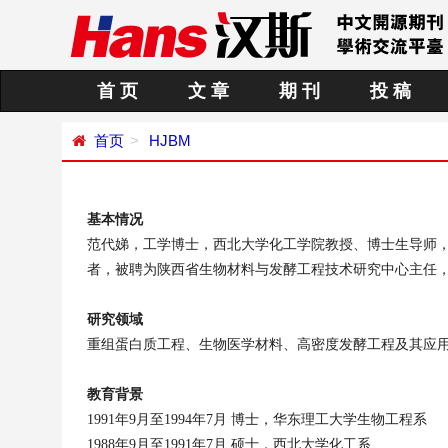
首 页
文 章
期 刊
投 稿
首页
HJBM
基本情况
范代娣，工学博士，西北大学化工学院教授、博士生导师
者，被聘为陕西省生物材料与发酵工程技术研究中心主任
研究领域
重组蛋白质工程、生物医学材料、高密度发酵工程及其应
教育背景
1991
年
9
月至
1994
年
7
月
博士
，
华东理工大学生物工程系
1988
年
9
月至
1991
年
7
月
硕士
，
西北大学化工系