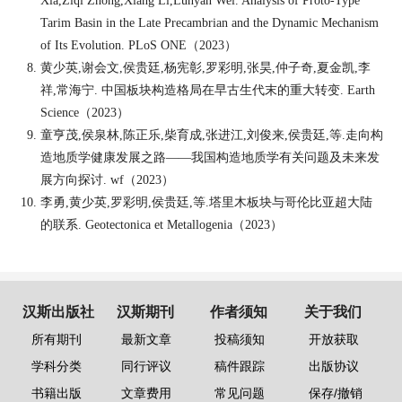
Xia,Ziqi Zhong,Xiang Li,Lunyan Wei. Analysis of Proto-Type
Tarim Basin in the Late Precambrian and the Dynamic Mechanism
of Its Evolution. PLoS ONE（2023）
黄少英
,
谢会文
,
侯贵廷
,
杨宪彰
,
罗彩明
,
张昊
,
仲子奇
,
夏金凯
,
李
祥
,
常海宁
.
中国板块构造格局在早古生代末的重大转变
.
Earth
Science（2023）
童亨茂
,
侯泉林
,
陈正乐
,
柴育成
,
张进江
,
刘俊来
,
侯贵廷
,
等
.
走向构
造地质学健康发展之路——我国构造地质学有关问题及未来发
展方向探讨
.
wf（2023）
李勇
,
黄少英
,
罗彩明
,
侯贵廷
,
等
.
塔里木板块与哥伦比亚超大陆
的联系
.
Geotectonica et Metallogenia（2023）
汉斯出版社
汉斯期刊
作者须知
关于我们
所有期刊
最新文章
投稿须知
开放获取
学科分类
同行评议
稿件跟踪
出版协议
书籍出版
文章费用
常见问题
保存/撤销