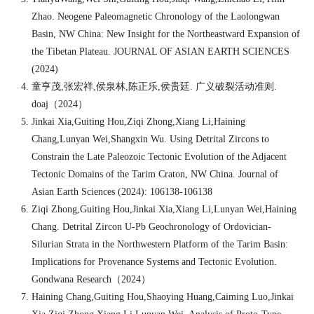
Zhao. Neogene Paleomagnetic Chronology of the Laolongwan
Basin, NW China: New Insight for the Northeastward Expansion of
the Tibetan Plateau. JOURNAL OF ASIAN EARTH SCIENCES
(2024)
童亨茂
,
张宏祥
,
侯泉林
,
陈正乐
,
侯贵廷
.
广义破裂活动准则
.
doaj（2024）
Jinkai Xia,Guiting Hou,Ziqi Zhong,Xiang Li,Haining
Chang,Lunyan Wei,Shangxin Wu. Using Detrital Zircons to
Constrain the Late Paleozoic Tectonic Evolution of the Adjacent
Tectonic Domains of the Tarim Craton, NW China. Journal of
Asian Earth Sciences (2024): 106138-106138
Ziqi Zhong,Guiting Hou,Jinkai Xia,Xiang Li,Lunyan Wei,Haining
Chang. Detrital Zircon U-Pb Geochronology of Ordovician-
Silurian Strata in the Northwestern Platform of the Tarim Basin:
Implications for Provenance Systems and Tectonic Evolution.
Gondwana Research（2024）
Haining Chang,Guiting Hou,Shaoying Huang,Caiming Luo,Jinkai