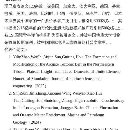
现已发表论文
120
余篇，被美国、加拿大、澳大利亚、德国、芬兰、
挪威、英国、法国、比利时、巴西、俄罗斯、乌克兰、印度、日本
等世界多个国家的一百多位学者广泛引用，
被引用
3000
次以上。其
中提出的
18
亿年前的哥伦比亚超大陆新模式被广泛引用
500
次以上，
被ESI国际学科评估机构列为高被引论文，并被中国地质大学博物
馆收录长期陈列，被中国国家地理杂志收录到科普文章中。。
代表性论文：
YilinZhao,WeiShi,Yujun Sun,Guiting Hou. The Formation and
Modification of the Arcuate Tectonic Belt in the Northeastern
Tibetan Plateau: Insight from Three-Dimensional Finite Element
Numerical Simulation. Journal of marine science and
engineering（2025）
ShijiSun,Bin Zhang,Xiaomei Wang,Wenyao Xiao,Hua
Tian,Guiting Hou,Shuichang Zhang. High-resolution Geochemistry
in the Lucaogou Formation, Junggar Basin: Climate Fluctuation
and Organic Matter Enrichment. Marine and Petroleum
Geology（2024）
TianyuWang,Wei Shi,Guiting Hou,Jiaqi Wang,Zhichao Li,Yilin