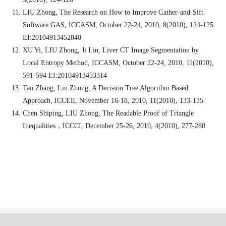
LIU Zhong, The Research on How to Improve Gather-and-Sift
Software GAS, ICCASM, October 22-24, 2010, 8(2010), 124-125
EI:20104913452840
XU Yi, LIU Zhong, Ji Lin, Liver CT Image Segmentation by
Local Entropy Method, ICCASM, October 22-24, 2010, 11(2010),
591-594 EI:20104913453314
Tao Zhang, Liu Zhong, A Decision Tree Algorithm Based
Approach, ICCEE, November 16-18, 2010, 11(2010), 133-135
Chen Shiping, LIU Zhong, The Readable Proof of Triangle
Inequalities
，
ICCCI, December 25-26, 2010, 4(2010), 277-280