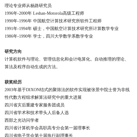
理论专业师从杨路研究员
1996
年
-2000
年
Leshan-Motorola
高级工程师
1990
年
-1996
年
中国航空计算技术研究所软件工程师
1991
年
-1994
年
硕士，中国航空计算技术研究所计算数学专业
1986
年
-1990
年 学士，四川大学数学系数学专业
研究方向
计算机软件与理论、管理信息化和会计电算化。自动推理的理论、
算法及程序自动生成的方法。
获奖经历
2003
年基于
DIXON
结式的聚筛法的软件实现被张景中院士誉为非线
性代数方程组求解算法研究中的重大进展
四川省灾后重建专家服务团成员
四川省学术和技术带头人后备人选
西部之光访问学者
四川省计算机学会高职高专分会第一届理事长
四川省电子学会第十届执行副理事长