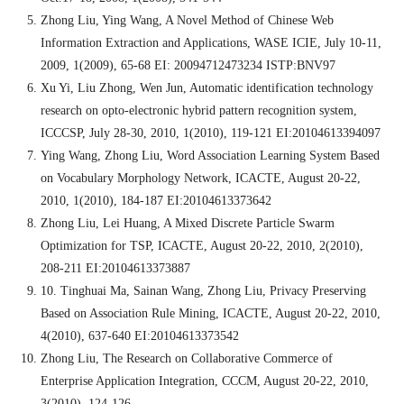
Zhong Liu, Ying Wang, A Novel Method of Chinese Web
Information Extraction and Applications, WASE ICIE, July 10-11,
2009, 1(2009), 65-68 EI: 20094712473234 ISTP:BNV97
Xu Yi, Liu Zhong, Wen Jun, Automatic identification technology
research on opto-electronic hybrid pattern recognition system,
ICCCSP, July 28-30, 2010, 1(2010), 119-121 EI:20104613394097
Ying Wang, Zhong Liu, Word Association Learning System Based
on Vocabulary Morphology Network, ICACTE, August 20-22,
2010, 1(2010), 184-187 EI:20104613373642
Zhong Liu, Lei Huang, A Mixed Discrete Particle Swarm
Optimization for TSP, ICACTE, August 20-22, 2010, 2(2010),
208-211 EI:20104613373887
10. Tinghuai Ma, Sainan Wang, Zhong Liu, Privacy Preserving
Based on Association Rule Mining, ICACTE, August 20-22, 2010,
4(2010), 637-640 EI:20104613373542
Zhong Liu, The Research on Collaborative Commerce of
Enterprise Application Integration, CCCM, August 20-22, 2010,
3(2010), 124-126