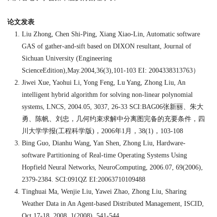
论文发表
Liu Zhong, Chen Shi-Ping, Xiang Xiao-Lin, Automatic software
GAS of gather-and-sift based on DIXON resultant, Journal of
Sichuan University (Engineering
ScienceEdition),May.2004,36(3),101-103 EI: 2004338313763
）
Jiwei Xue, Yaohui Li, Yong Feng, Lu Yang, Zhong Liu, An
intelligent hybrid algorithm for solving non-linear polynomial
systems, LNCS, 2004.05, 3037, 26-33 SCI:BAG06
张新丽、朱大
勇、陈帆、刘忠
，
几何约束求解中分离图完备的充要条件
，
四
川大学学报
(
工程科学版
)
，
2006
年
1
月
，
38(1)
，
103-108
Bing Guo, Dianhu Wang, Yan Shen, Zhong Liu, Hardware-
software Partitioning of Real-time Operating Systems Using
Hopfield Neural Networks, NeuroComputing, 2006.07, 69(2006),
2379-2384. SCI:091QZ EI:20063710109488
Tinghuai Ma, Wenjie Liu, Yawei Zhao, Zhong Liu, Sharing
Weather Data in An Agent-based Distributed Management, ISCID,
Oct.17-18, 2008, 1(2008), 541-544