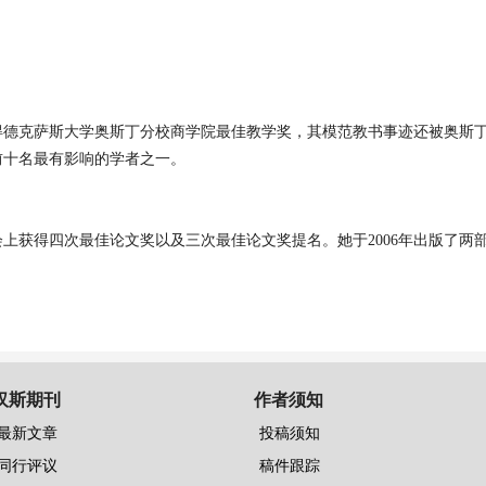
得德克萨斯大学奥斯丁分校商学院最佳教学奖，其模范教书事迹还被奥斯
前十名最有影响的学者之一。
会上获得四次最佳论文奖以及三次最佳论文奖提名。她于
2006
年出版了两
汉斯期刊
作者须知
最新文章
投稿须知
同行评议
稿件跟踪