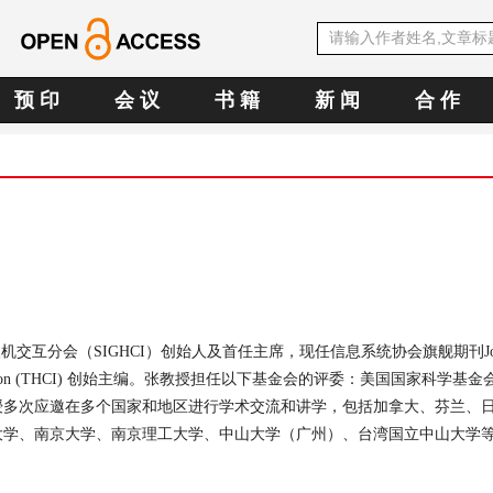
预 印
会 议
书 籍
新 闻
合 作
人机交互分会（
SIGHCI
）创始人及首任主席，现任信息系统协会旗舰期刊
J
ion (THCI)
创始主编。张教授担任以下基金会的评委
：
美国国家科学基金
授多次应邀在多个国家和地区进行学术交流和讲学，包括加拿大、芬兰、
大学、南京大学、南京理工大学、中山大学（广州）、台湾国立中山大学