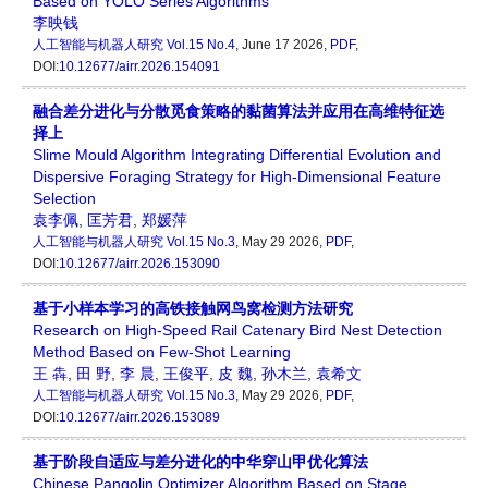
Based on YOLO Series Algorithms
李映钱
人工智能与机器人研究
Vol.15 No.4
, June 17 2026,
PDF
,
DOI:
10.12677/airr.2026.154091
融合差分进化与分散觅食策略的黏菌算法并应用在高维特征选
择上
Slime Mould Algorithm Integrating Differential Evolution and
Dispersive Foraging Strategy for High-Dimensional Feature
Selection
袁李佩
,
匡芳君
,
郑媛萍
人工智能与机器人研究
Vol.15 No.3
, May 29 2026,
PDF
,
DOI:
10.12677/airr.2026.153090
基于小样本学习的高铁接触网鸟窝检测方法研究
Research on High-Speed Rail Catenary Bird Nest Detection
Method Based on Few-Shot Learning
王 犇
,
田 野
,
李 晨
,
王俊平
,
皮 魏
,
孙木兰
,
袁希文
人工智能与机器人研究
Vol.15 No.3
, May 29 2026,
PDF
,
DOI:
10.12677/airr.2026.153089
基于阶段自适应与差分进化的中华穿山甲优化算法
Chinese Pangolin Optimizer Algorithm Based on Stage