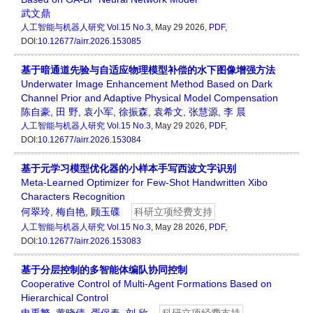
武文鼎
人工智能与机器人研究
Vol.15 No.3
, May 29 2026,
PDF
,
DOI:
10.12677/airr.2026.153085
基于暗通道先验与自适应物理模型补偿的水下图像增强方法
Underwater Image Enhancement Method Based on Dark
Channel Prior and Adaptive Physical Model Compensation
陈自豪
,
田 野
,
袁小军
,
徐振森
,
袁希文
,
张慧源
,
李 晨
人工智能与机器人研究
Vol.15 No.3
, May 29 2026,
PDF
,
DOI:
10.12677/airr.2026.153084
基于元学习模型优化器的小样本手写西波文字识别
Meta-Learned Optimizer for Few-Shot Handwritten Xibo
Characters Recognition
何翠玲
,
梅自艳
,
顾玉碟
科研立项经费支持
人工智能与机器人研究
Vol.15 No.3
, May 28 2026,
PDF
,
DOI:
10.12677/airr.2026.153083
基于分层控制的多智能体编队协同控制
Cooperative Control of Multi-Agent Formations Based on
Hierarchical Control