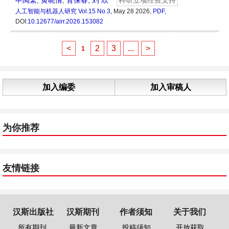
申禹繁
,
黄晓倩
,
胥保春
,
刘 欣
科研立项经费支持
人工智能与机器人研究
Vol.15 No.3
, May 28 2026,
PDF
,
DOI:
10.12677/airr.2026.153082
<
2
3
...
>
1
加入编委
加入审稿人
为你推荐
友情链接
汉斯出版社
汉斯期刊
作者须知
关于我们
所有期刊
最新文章
投稿须知
开放获取