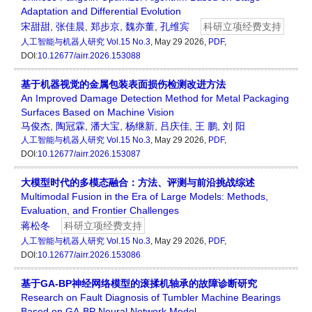
Adaptation and Differential Evolution
宋甜甜
,
张佳晨
,
郑步京
,
魏亦董
,
孔维宾
科研立项经费支持
人工智能与机器人研究
Vol.15 No.3
, May 29 2026,
PDF
,
DOI:
10.12677/airr.2026.153088
基于机器视觉的金属包装表面损伤检测改进方法
An Improved Damage Detection Method for Metal Packaging
Surfaces Based on Machine Vision
马俊杰
,
陶冠霖
,
潘大宝
,
杨继新
,
吕庆佳
,
王 鹏
,
刘 阳
人工智能与机器人研究
Vol.15 No.3
, May 29 2026,
PDF
,
DOI:
10.12677/airr.2026.153087
大模型时代的多模态融合：方法、评测与前沿挑战综述
Multimodal Fusion in the Era of Large Models: Methods,
Evaluation, and Frontier Challenges
蒋松冬
科研立项经费支持
人工智能与机器人研究
Vol.15 No.3
, May 29 2026,
PDF
,
DOI:
10.12677/airr.2026.153086
基于GA-BP神经网络模型的滚揉机轴承的故障诊断研究
Research on Fault Diagnosis of Tumbler Machine Bearings
Based on GA-BP Neural Network Model