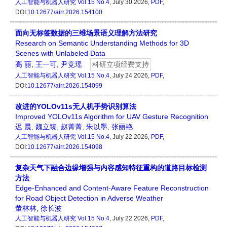
人工智能与机器人研究
Vol.15 No.4
, July 30 2026,
PDF
,
DOI:
10.12677/airr.2026.154100
面向无标签数据的三维场景语义理解方法研究
Research on Semantic Understanding Methods for 3D
Scenes with Unlabeled Data
高 丽
,
王一可
,
尹竞瑶
科研立项经费支持
人工智能与机器人研究
Vol.15 No.4
, July 24 2026,
PDF
,
DOI:
10.12677/airr.2026.154099
改进的YOLOv11s无人机手势识别算法
Improved YOLOv11s Algorithm for UAV Gesture Recognition
迟 晨
,
魏立臻
,
赵菁菁
,
朱以墨
,
张丽艳
人工智能与机器人研究
Vol.15 No.4
, July 22 2026,
PDF
,
DOI:
10.12677/airr.2026.154098
复杂天气下融合边缘增强与内容感知特征重构的道路目标检测
方法
Edge-Enhanced and Content-Aware Feature Reconstruction
for Road Object Detection in Adverse Weather
董林林
,
徐长波
人工智能与机器人研究
Vol.15 No.4
, July 22 2026,
PDF
,