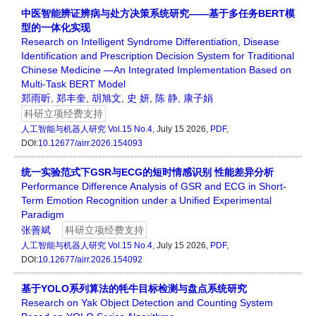
中医智能辨证辨病与处方决策系统研究——基于多任务BERT模
型的一体化实现
Research on Intelligent Syndrome Differentiation, Disease
Identification and Prescription Decision System for Traditional
Chinese Medicine —An Integrated Implementation Based on
Multi-Task BERT Model
郑雨昕
,
郑丰奎
,
胡旭文
,
史 妍
,
陈 静
,
康子娟
科研立项经费支持
人工智能与机器人研究
Vol.15 No.4
, July 15 2026,
PDF
,
DOI:
10.12677/airr.2026.154093
统一实验范式下GSR与ECG的短时情感识别 性能差异分析
Performance Difference Analysis of GSR and ECG in Short-
Term Emotion Recognition under a Unified Experimental
Paradigm
张善斌
科研立项经费支持
人工智能与机器人研究
Vol.15 No.4
, July 15 2026,
PDF
,
DOI:
10.12677/airr.2026.154092
基于YOLO系列算法的牦牛目标检测与盘点系统研究
Research on Yak Object Detection and Counting System