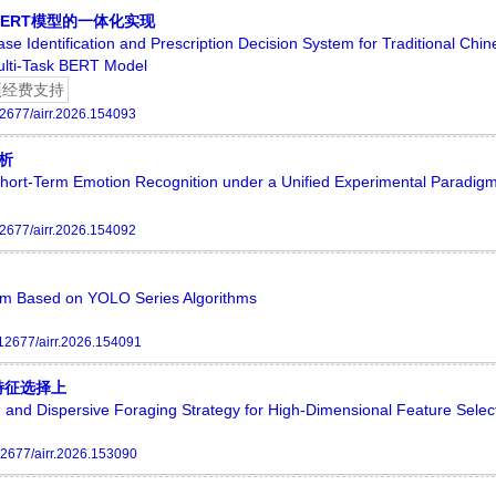
ERT模型的一体化实现
ase Identification and Prescription Decision System for Traditional Chi
ulti-Task BERT Model
项经费支持
2677/airr.2026.154093
析
hort-Term Emotion Recognition under a Unified Experimental Paradig
2677/airr.2026.154092
em Based on YOLO Series Algorithms
12677/airr.2026.154091
特征选择上
on and Dispersive Foraging Strategy for High-Dimensional Feature Selec
2677/airr.2026.153090