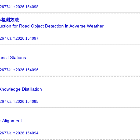
2677/airr.2026.154098
标检测方法
tion for Road Object Detection in Adverse Weather
2677/airr.2026.154097
ansit Stations
2677/airr.2026.154096
nowledge Distillation
2677/airr.2026.154095
c Alignment
2677/airr.2026.154094