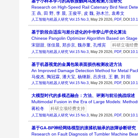
基于小样本学习的高铁接触网鸟窝检测方法研究
Research on High-Speed Rail Catenary Bird Nest Det
王 犇
,
田 野
,
李 晨
,
王俊平
,
皮 魏
,
孙木兰
,
袁希文
人工智能与机器人研究
Vol.15 No.3
, May 29 2026,
PDF
, DOI:
10.1
基于阶段自适应与差分进化的中华穿山甲优化算法
Chinese Pangolin Optimizer Algorithm Based on Stage A
宋甜甜
,
张佳晨
,
郑步京
,
魏亦董
,
孔维宾
科研立项经费
人工智能与机器人研究
Vol.15 No.3
, May 29 2026,
PDF
, DOI:
10.1
基于机器视觉的金属包装表面损伤检测改进方法
An Improved Damage Detection Method for Metal Pac
马俊杰
,
陶冠霖
,
潘大宝
,
杨继新
,
吕庆佳
,
王 鹏
,
刘 阳
人工智能与机器人研究
Vol.15 No.3
, May 29 2026,
PDF
, DOI:
10.1
大模型时代的多模态融合：方法、评测与前沿挑战综述
Multimodal Fusion in the Era of Large Models: Methods
蒋松冬
科研立项经费支持
人工智能与机器人研究
Vol.15 No.3
, May 29 2026,
PDF
, DOI:
10.1
基于GA-BP神经网络模型的滚揉机轴承的故障诊断研究
Research on Fault Diagnosis of Tumbler Machine Bea