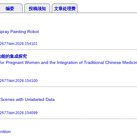
编委
投稿须知
文章处理费
Spray Painting Robot
2677/airr.2026.154101
功能的集成探究
for Pregnant Women and the Integration of Traditional Chinese Medicin
2677/airr.2026.154100
Scenes with Unlabeled Data
2677/airr.2026.154099
nition