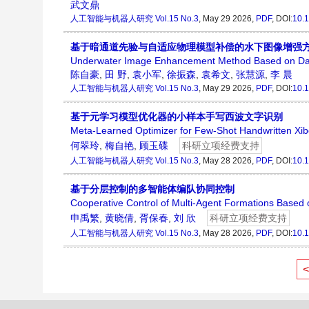
武文鼎
人工智能与机器人研究
Vol.15 No.3
, May 29 2026,
PDF
, DOI:
10.1
基于暗通道先验与自适应物理模型补偿的水下图像增强
Underwater Image Enhancement Method Based on Dark
陈自豪
,
田 野
,
袁小军
,
徐振森
,
袁希文
,
张慧源
,
李 晨
人工智能与机器人研究
Vol.15 No.3
, May 29 2026,
PDF
, DOI:
10.1
基于元学习模型优化器的小样本手写西波文字识别
Meta-Learned Optimizer for Few-Shot Handwritten Xib
何翠玲
,
梅自艳
,
顾玉碟
科研立项经费支持
人工智能与机器人研究
Vol.15 No.3
, May 28 2026,
PDF
, DOI:
10.1
基于分层控制的多智能体编队协同控制
Cooperative Control of Multi-Agent Formations Based o
申禹繁
,
黄晓倩
,
胥保春
,
刘 欣
科研立项经费支持
人工智能与机器人研究
Vol.15 No.3
, May 28 2026,
PDF
, DOI:
10.1