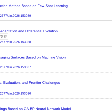
ection Method Based on Few-Shot Learning
2677/airr.2026.153089
daptation and Differential Evolution
支持
2677/airr.2026.153088
kaging Surfaces Based on Machine Vision
2677/airr.2026.153087
, Evaluation, and Frontier Challenges
2677/airr.2026.153086
rings Based on GA-BP Neural Network Model