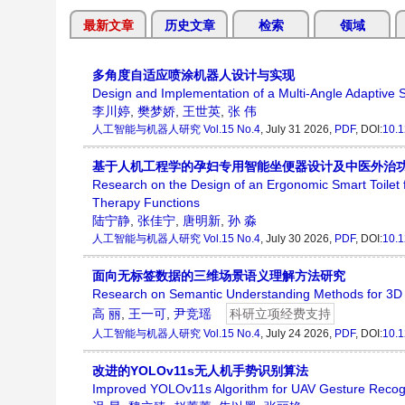
最新文章
历史文章
检索
领域
多角度自适应喷涂机器人设计与实现
Design and Implementation of a Multi-Angle Adaptive 
李川婷
,
樊梦娇
,
王世英
,
张 伟
人工智能与机器人研究
Vol.15 No.4
, July 31 2026,
PDF
, DOI:
10.1
基于人机工程学的孕妇专用智能坐便器设计及中医外治
Research on the Design of an Ergonomic Smart Toilet 
Therapy Functions
陆宁静
,
张佳宁
,
唐明新
,
孙 淼
人工智能与机器人研究
Vol.15 No.4
, July 30 2026,
PDF
, DOI:
10.1
面向无标签数据的三维场景语义理解方法研究
Research on Semantic Understanding Methods for 3D 
高 丽
,
王一可
,
尹竞瑶
科研立项经费支持
人工智能与机器人研究
Vol.15 No.4
, July 24 2026,
PDF
, DOI:
10.1
改进的YOLOv11s无人机手势识别算法
Improved YOLOv11s Algorithm for UAV Gesture Recog