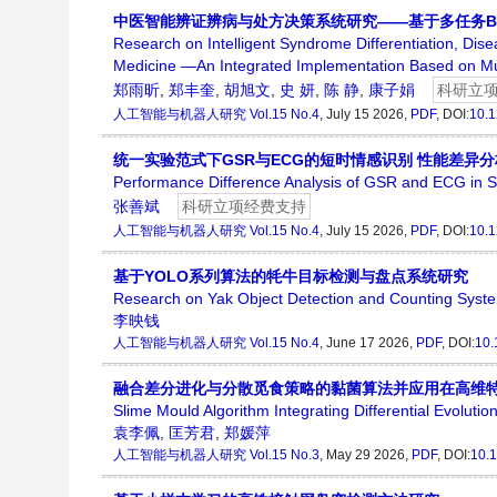
中医智能辨证辨病与处方决策系统研究——基于多任务B
Research on Intelligent Syndrome Differentiation, Dise
Medicine —An Integrated Implementation Based on M
郑雨昕
,
郑丰奎
,
胡旭文
,
史 妍
,
陈 静
,
康子娟
科研立
人工智能与机器人研究
Vol.15 No.4
, July 15 2026,
PDF
, DOI:
10.1
统一实验范式下GSR与ECG的短时情感识别 性能差异分
Performance Difference Analysis of GSR and ECG in S
张善斌
科研立项经费支持
人工智能与机器人研究
Vol.15 No.4
, July 15 2026,
PDF
, DOI:
10.1
基于YOLO系列算法的牦牛目标检测与盘点系统研究
Research on Yak Object Detection and Counting Syst
李映钱
人工智能与机器人研究
Vol.15 No.4
, June 17 2026,
PDF
, DOI:
10.
融合差分进化与分散觅食策略的黏菌算法并应用在高维
Slime Mould Algorithm Integrating Differential Evoluti
袁李佩
,
匡芳君
,
郑媛萍
人工智能与机器人研究
Vol.15 No.3
, May 29 2026,
PDF
, DOI:
10.1