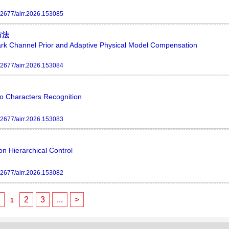
2677/airr.2026.153085
方法
 Channel Prior and Adaptive Physical Model Compensation
2677/airr.2026.153084
o Characters Recognition
2677/airr.2026.153083
n Hierarchical Control
2677/airr.2026.153082
<
2
3
...
>
1