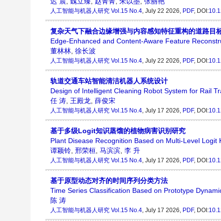
迟 晨
,
魏立臻
,
赵菁菁
,
朱以墨
,
张丽艳
人工智能与机器人研究
Vol.15 No.4
, July 22 2026,
PDF
, DOI:
10.1
复杂天气下融合边缘增强与内容感知特征重构的道路目
Edge-Enhanced and Content-Aware Feature Reconstruc
董林林
,
徐长波
人工智能与机器人研究
Vol.15 No.4
, July 22 2026,
PDF
, DOI:
10.1
轨道交通车站智能清洁机器人系统设计
Design of Intelligent Cleaning Robot System for Rail Tr
任 涛
,
王殿龙
,
薛俊宋
人工智能与机器人研究
Vol.15 No.4
, July 17 2026,
PDF
, DOI:
10.1
基于多级Logit知识蒸馏的植物病害识别研究
Plant Disease Recognition Based on Multi-Level Logit K
谭颖铃
,
邢荣桓
,
马滨滨
,
李 升
人工智能与机器人研究
Vol.15 No.4
, July 17 2026,
PDF
, DOI:
10.1
基于原型动态对齐的时间序列分类方法
Time Series Classification Based on Prototype Dynami
陈 涛
人工智能与机器人研究
Vol.15 No.4
, July 17 2026,
PDF
, DOI:
10.1