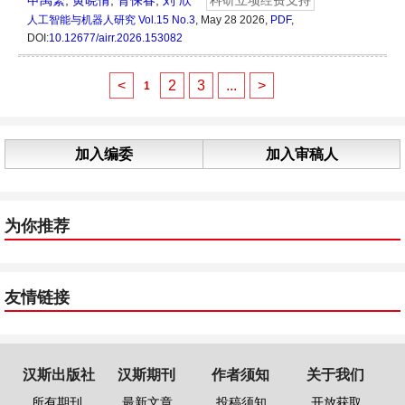
申禹繁
,
黄晓倩
,
胥保春
,
刘 欣
科研立项经费支持
人工智能与机器人研究
Vol.15 No.3
, May 28 2026,
PDF
,
DOI:
10.12677/airr.2026.153082
<
2
3
...
>
1
加入编委
加入审稿人
为你推荐
友情链接
汉斯出版社
汉斯期刊
作者须知
关于我们
所有期刊
最新文章
投稿须知
开放获取