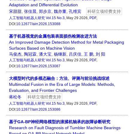
Adaptation and Differential Evolution
宋甜甜
,
张佳晨
,
郑步京
,
魏亦董
,
孔维宾
科研立项经费支持
人工智能与机器人研究
Vol.15 No.3
, May 29 2026,
PDF
,
DOI:
10.12677/airr.2026.153088
基于机器视觉的金属包装表面损伤检测改进方法
An Improved Damage Detection Method for Metal Packaging
Surfaces Based on Machine Vision
马俊杰
,
陶冠霖
,
潘大宝
,
杨继新
,
吕庆佳
,
王 鹏
,
刘 阳
人工智能与机器人研究
Vol.15 No.3
, May 29 2026,
PDF
,
DOI:
10.12677/airr.2026.153087
大模型时代的多模态融合：方法、评测与前沿挑战综述
Multimodal Fusion in the Era of Large Models: Methods,
Evaluation, and Frontier Challenges
蒋松冬
科研立项经费支持
人工智能与机器人研究
Vol.15 No.3
, May 29 2026,
PDF
,
DOI:
10.12677/airr.2026.153086
基于GA-BP神经网络模型的滚揉机轴承的故障诊断研究
Research on Fault Diagnosis of Tumbler Machine Bearings
Based on GA-BP Neural Network Model