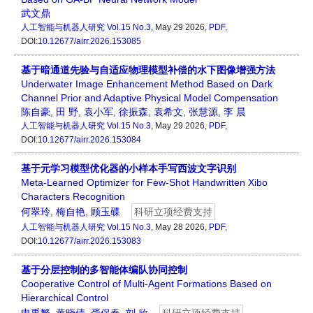
武文鼎
人工智能与机器人研究
Vol.15 No.3
, May 29 2026,
PDF
,
DOI:
10.12677/airr.2026.153085
基于暗通道先验与自适应物理模型补偿的水下图像增强方法
Underwater Image Enhancement Method Based on Dark
Channel Prior and Adaptive Physical Model Compensation
陈自豪
,
田 野
,
袁小军
,
徐振森
,
袁希文
,
张慧源
,
李 晨
人工智能与机器人研究
Vol.15 No.3
, May 29 2026,
PDF
,
DOI:
10.12677/airr.2026.153084
基于元学习模型优化器的小样本手写西波文字识别
Meta-Learned Optimizer for Few-Shot Handwritten Xibo
Characters Recognition
何翠玲
,
梅自艳
,
顾玉碟
科研立项经费支持
人工智能与机器人研究
Vol.15 No.3
, May 28 2026,
PDF
,
DOI:
10.12677/airr.2026.153083
基于分层控制的多智能体编队协同控制
Cooperative Control of Multi-Agent Formations Based on
Hierarchical Control