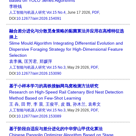
Based on YOLO Series Algorithms
李映钱
人工智能与机器人研究
Vol.15 No.4
, June 17 2026,
PDF
,
DOI:
10.12677/airr.2026.154091
融合差分进化与分散觅食策略的黏菌算法并应用在高维特征选
择上
Slime Mould Algorithm Integrating Differential Evolution and
Dispersive Foraging Strategy for High-Dimensional Feature
Selection
袁李佩
,
匡芳君
,
郑媛萍
人工智能与机器人研究
Vol.15 No.3
, May 29 2026,
PDF
,
DOI:
10.12677/airr.2026.153090
基于小样本学习的高铁接触网鸟窝检测方法研究
Research on High-Speed Rail Catenary Bird Nest Detection
Method Based on Few-Shot Learning
王 犇
,
田 野
,
李 晨
,
王俊平
,
皮 魏
,
孙木兰
,
袁希文
人工智能与机器人研究
Vol.15 No.3
, May 29 2026,
PDF
,
DOI:
10.12677/airr.2026.153089
基于阶段自适应与差分进化的中华穿山甲优化算法
Chinese Pangolin Optimizer Algorithm Based on Stage