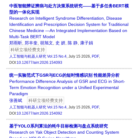
中医智能辨证辨病与处方决策系统研究——基于多任务BERT模
型的一体化实现
Research on Intelligent Syndrome Differentiation, Disease
Identification and Prescription Decision System for Traditional
Chinese Medicine —An Integrated Implementation Based on
Multi-Task BERT Model
郑雨昕
,
郑丰奎
,
胡旭文
,
史 妍
,
陈 静
,
康子娟
科研立项经费支持
人工智能与机器人研究
Vol.15 No.4
, July 15 2026,
PDF
,
DOI:
10.12677/airr.2026.154093
统一实验范式下GSR与ECG的短时情感识别 性能差异分析
Performance Difference Analysis of GSR and ECG in Short-
Term Emotion Recognition under a Unified Experimental
Paradigm
张善斌
科研立项经费支持
人工智能与机器人研究
Vol.15 No.4
, July 15 2026,
PDF
,
DOI:
10.12677/airr.2026.154092
基于YOLO系列算法的牦牛目标检测与盘点系统研究
Research on Yak Object Detection and Counting System