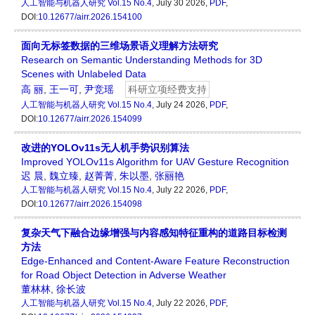
人工智能与机器人研究
Vol.15 No.4
, July 30 2026,
PDF
,
DOI:
10.12677/airr.2026.154100
面向无标签数据的三维场景语义理解方法研究
Research on Semantic Understanding Methods for 3D
Scenes with Unlabeled Data
高 丽
,
王一可
,
尹竞瑶
科研立项经费支持
人工智能与机器人研究
Vol.15 No.4
, July 24 2026,
PDF
,
DOI:
10.12677/airr.2026.154099
改进的YOLOv11s无人机手势识别算法
Improved YOLOv11s Algorithm for UAV Gesture Recognition
迟 晨
,
魏立臻
,
赵菁菁
,
朱以墨
,
张丽艳
人工智能与机器人研究
Vol.15 No.4
, July 22 2026,
PDF
,
DOI:
10.12677/airr.2026.154098
复杂天气下融合边缘增强与内容感知特征重构的道路目标检测
方法
Edge-Enhanced and Content-Aware Feature Reconstruction
for Road Object Detection in Adverse Weather
董林林
,
徐长波
人工智能与机器人研究
Vol.15 No.4
, July 22 2026,
PDF
,