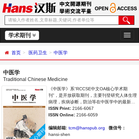
学术期刊
切
换
导
首页
医药卫生
中医学
航
中医学
Traditional Chinese Medicine
《中医学》系“RCCSE中文OA核心学术期
刊”，是开放获取期刊，主要刊登研究人体生理
病理，疾病诊断，防治等在中医学中的最新应
用的论文。本刊支持思想创新、学术创新，倡
ISSN Print:
2166-6067
导科学，繁荣学术，集学术性、思想性为一
ISSN Online:
2166-6059
体，旨在给世界范围内的科学家、学者、科研
人员提供一个传播、分享和讨论中医学领域内
编辑邮箱:
tcm@hanspub.org
微信号：
不同方向问题与发展的交流平台。
hansi-shen