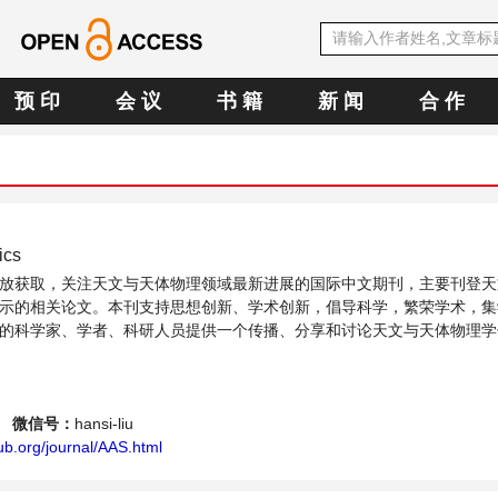
预 印
会 议
书 籍
新 闻
合 作
hysics
放获取，关注天文与天体物理领域最新进展的国际中文期刊，主要刊登天
示的相关论文。本刊支持思想创新、学术创新，倡导科学，繁荣学术，集
的科学家、学者、科研人员提供一个传播、分享和讨论天文与天体物理学
微信号：
hansi-liu
b.org/journal/AAS.html