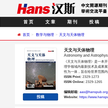
首 页
文 章
期 刊
投 稿
首页
数学与物理
天文与天体物理
天文与天体物理
Astronomy and Astrop
《天文与天体物理》是一本开
理学领域内最新技术及成果展
性为一体，旨在给世界范围内
向问题与发展的交流平台。
ISSN Print:
2329-1273
ISSN Online:
2329-1265
编辑邮箱:
aas@hanspub.org
投稿
Website:
https://www.hanspu