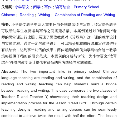
关键词:
小学语文
；
阅读
；
写作
；
读写结合
；
Primary School
Chinese
；
Reading
；
Writing
；
Combination of Reading and Writing
摘要:
小学语文教学中两大重要环节分别是阅读与写作，读写结合教学
可以帮助学生在阅读与写作之间搭建桥梁。本案例通过对R老师与Y老
师的两堂课进行比照，展现了两位教师对《珍珠鸟》这一课的教学设计
与实施过程。通过一定的教学设计，可以精妙地将阅读课和写作课进行
有机结合，达到事半功倍的效果，两位老师的课例为读写结合这一教学
策略提供了很好的研究范式。本案例的分析与讨论，为小学语文“读写
结合”领域的教学设计提供有价值的思考路径与实施策略。
Abstract:
The two important links in primary school Chinese
language teaching are reading and writing, and the combination of
reading and writing teaching can help students build a bridge
between reading and writing. This case compares the two classes of
Teacher R and Teacher Y, showcasing their teaching design and
implementation process for the lesson “Pearl Bird”. Through certain
teaching designs, reading and writing classes can be seamlessly
combined to achieve twice the result with half the effort. The lesson