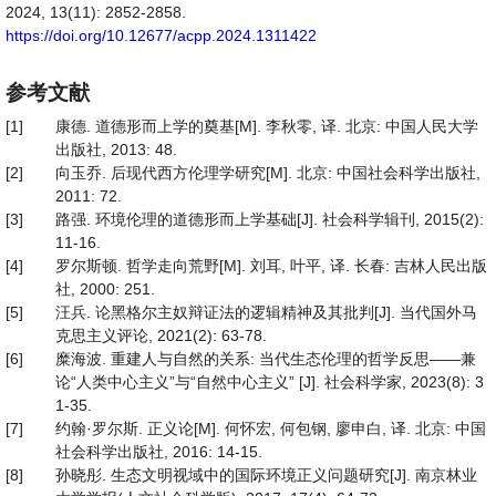
2024, 13(11): 2852-2858.
https://doi.org/10.12677/acpp.2024.1311422
参考文献
[1]
康德. 道德形而上学的奠基[M]. 李秋零, 译. 北京: 中国人民大学
出版社, 2013: 48.
[2]
向玉乔. 后现代西方伦理学研究[M]. 北京: 中国社会科学出版社,
2011: 72.
[3]
路强. 环境伦理的道德形而上学基础[J]. 社会科学辑刊, 2015(2):
11-16.
[4]
罗尔斯顿. 哲学走向荒野[M]. 刘耳, 叶平, 译. 长春: 吉林人民出版
社, 2000: 251.
[5]
汪兵. 论黑格尔主奴辩证法的逻辑精神及其批判[J]. 当代国外马
克思主义评论, 2021(2): 63-78.
[6]
糜海波. 重建人与自然的关系: 当代生态伦理的哲学反思——兼
论“人类中心主义”与“自然中心主义” [J]. 社会科学家, 2023(8): 3
1-35.
[7]
约翰·罗尔斯. 正义论[M]. 何怀宏, 何包钢, 廖申白, 译. 北京: 中国
社会科学出版社, 2016: 14-15.
[8]
孙晓彤. 生态文明视域中的国际环境正义问题研究[J]. 南京林业