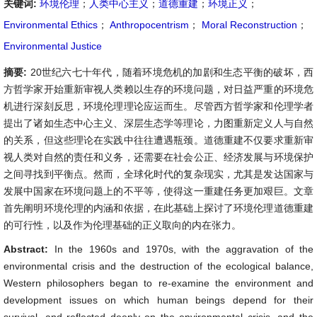
关键词:
环境伦理
；
人类中心主义
；
道德重建
；
环境正义
；
Environmental Ethics
；
Anthropocentrism
；
Moral Reconstruction
；
Environmental Justice
摘要:
20世纪六七十年代，随着环境危机的加剧和生态平衡的破坏，西
方哲学家开始重新审视人类赖以生存的环境问题，对日益严重的环境危
机进行深刻反思，环境伦理理论应运而生。尽管西方哲学家和伦理学者
提出了诸如生态中心主义、深层生态学等理论，力图重新定义人与自然
的关系，但这些理论在实践中往往遭遇瓶颈。道德重建不仅要求重新审
视人类对自然的责任和义务，还需要在社会公正、经济发展与环境保护
之间寻找到平衡点。然而，全球化时代的复杂现实，尤其是发达国家与
发展中国家在环境问题上的不平等，使得这一重建任务更加艰巨。文章
首先阐明环境伦理的内涵和依据，在此基础上探讨了环境伦理道德重建
的可行性，以及作为伦理基础的正义取向的内在张力。
Abstract:
In the 1960s and 1970s, with the aggravation of the
environmental crisis and the destruction of the ecological balance,
Western philosophers began to re-examine the environment and
development issues on which human beings depend for their