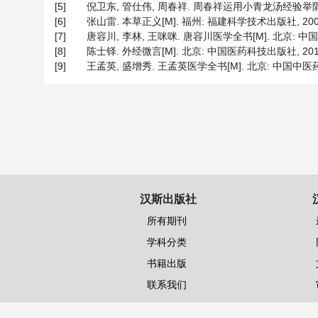
[5]
倪卫东, 管仕伟, 周春祥. 周春祥运用小青龙汤经验举隅[J]. 中
[6]
张山雷. 本草正义[M]. 福州: 福建科学技术出版社, 2006:
[7]
唐容川, 李林, 王咪咪. 唐容川医学全书[M]. 北京: 中国中
[8]
陈士铎. 外经微言[M]. 北京: 中国医药科技出版社, 2011:
[9]
王孟英, 盛增秀. 王孟英医学全书[M]. 北京: 中国中医药出版
汉斯出版社
所有期刊
学科分类
书籍出版
联系我们