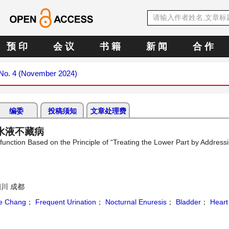
预 印
会 议
书 籍
新 闻
合 作
 No. 4 (November 2024)
编委
投稿须知
文章处理费
水液不藏病
unction Based on the Principle of “Treating the Lower Part by Address
川 成都
e Chang
；
Frequent Urination
；
Nocturnal Enuresis
；
Bladder
；
Heart