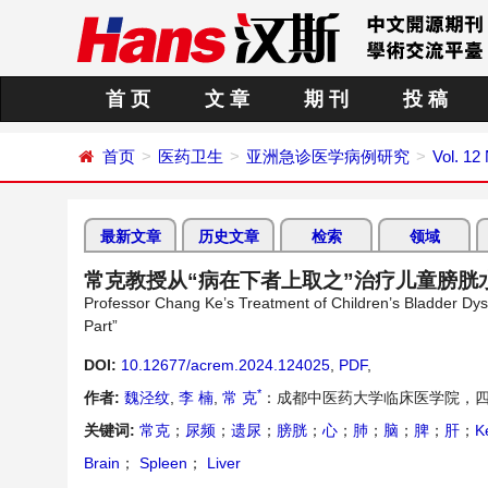
首 页
文 章
期 刊
投 稿
首页
医药卫生
亚洲急诊医学病例研究
Vol. 12
最新文章
历史文章
检索
领域
常克教授从“病在下者上取之”治疗儿童膀胱
Professor Chang Ke’s Treatment of Children’s Bladder Dysf
Part”
DOI:
10.12677/acrem.2024.124025
,
PDF
,
*
作者:
魏泾纹
,
李 楠
,
常 克
：成都中医药大学临床医学院，四
关键词:
常克
；
尿频
；
遗尿
；
膀胱
；
心
；
肺
；
脑
；
脾
；
肝
；
K
Brain
；
Spleen
；
Liver