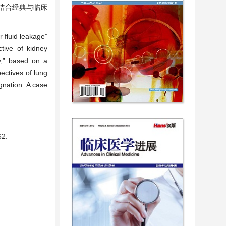
结合经典与临床
r fluid leakage”
tive of kidney
y,” based on a
ectives of lung
gnation. A case
2.