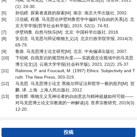
[4]
冯斌. 论马克思《博士论文》中的概念辩证法[J]. 理论界, 2021
(1): 24-30.
[5]
孙伯鍨. 探索者道路的探索[M]. 南京: 南京大学出版社, 2002.
[6]
汪信砚, 程通. 马克思论伊壁鸠鲁哲学中偏斜与自由的关系[J]. 北
京大学学报(哲学社会科学版), 2015, 52(1): 74-81.
[7]
伊壁鸠鲁. 自然与快乐[M]. 北京: 中国科学出版社, 2018.
[8]
安启念. 马克思与辩证唯物主义[J]. 北京行政学院学报, 2014(3):
69-79.
[9]
鲁路. 马克思博士论文研究[M]. 北京: 中央编译出版社, 2007.
[10]
卞绍斌. 自我意识的规范性向度——实践观念论视域中的马克思
博士论文[J]. 云南大学学报(社会科学版), 2023, 22(2): 25-37.
[11]
Rabinow, P. and Foucault, M. (1997) Ethics: Subjectivity and T
ruth. The New Press, 303-319.
[12]
马克思. 马克思博士论文 黑格尔辩证法和哲学一般的批判[M]. 贺
麟, 译. 上海: 上海人民出版社, 2012.
[13]
曾传辉. 唯物主义无神论者的自由意志与精神超越如何可能——
对马克思博士论文宗教观的一种解读[J]. 世界宗教研究, 2019(3):
12-20.
投稿