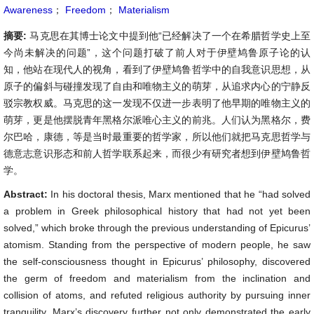
Awareness
；
Freedom
；
Materialism
摘要:
马克思在其博士论文中提到他“已经解决了一个在希腊哲学史上至
今尚未解决的问题”，这个问题打破了前人对于伊壁鸠鲁原子论的认
知，他站在现代人的视角，看到了伊壁鸠鲁哲学中的自我意识思想，从
原子的偏斜与碰撞发现了自由和唯物主义的萌芽，从追求内心的宁静反
驳宗教权威。马克思的这一发现不仅进一步表明了他早期的唯物主义的
萌芽，更是他摆脱青年黑格尔派唯心主义的前兆。人们认为黑格尔，费
尔巴哈，康德，等是当时最重要的哲学家，所以他们就把马克思哲学与
德意志意识形态和前人哲学联系起来，而很少有研究者想到伊壁鸠鲁哲
学。
Abstract:
In his doctoral thesis, Marx mentioned that he “had solved
a problem in Greek philosophical history that had not yet been
solved,” which broke through the previous understanding of Epicurus’
atomism. Standing from the perspective of modern people, he saw
the self-consciousness thought in Epicurus’ philosophy, discovered
the germ of freedom and materialism from the inclination and
collision of atoms, and refuted religious authority by pursuing inner
tranquility. Marx’s discovery further not only demonstrated the early