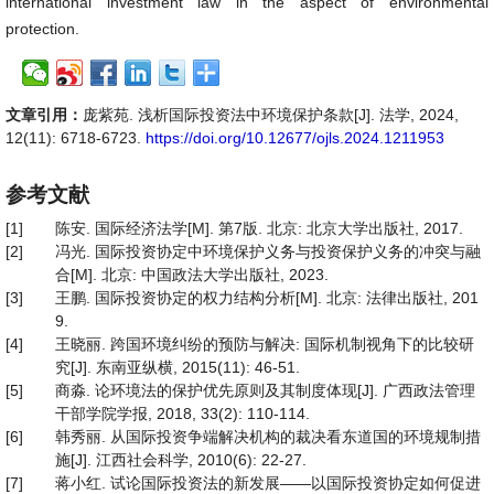
international investment law in the aspect of environmental
protection.
文章引用：
庞紫苑. 浅析国际投资法中环境保护条款[J]. 法学, 2024,
12(11): 6718-6723.
https://doi.org/10.12677/ojls.2024.1211953
参考文献
[1]
陈安. 国际经济法学[M]. 第7版. 北京: 北京大学出版社, 2017.
[2]
冯光. 国际投资协定中环境保护义务与投资保护义务的冲突与融
合[M]. 北京: 中国政法大学出版社, 2023.
[3]
王鹏. 国际投资协定的权力结构分析[M]. 北京: 法律出版社, 201
9.
[4]
王晓丽. 跨国环境纠纷的预防与解决: 国际机制视角下的比较研
究[J]. 东南亚纵横, 2015(11): 46-51.
[5]
商淼. 论环境法的保护优先原则及其制度体现[J]. 广西政法管理
干部学院学报, 2018, 33(2): 110-114.
[6]
韩秀丽. 从国际投资争端解决机构的裁决看东道国的环境规制措
施[J]. 江西社会科学, 2010(6): 22-27.
[7]
蒋小红. 试论国际投资法的新发展——以国际投资协定如何促进