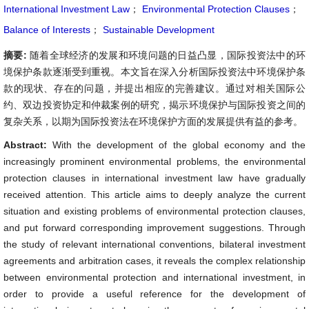
International Investment Law
；
Environmental Protection Clauses
；
Balance of Interests
；
Sustainable Development
摘要:
随着全球经济的发展和环境问题的日益凸显，国际投资法中的环
境保护条款逐渐受到重视。本文旨在深入分析国际投资法中环境保护条
款的现状、存在的问题，并提出相应的完善建议。通过对相关国际公
约、双边投资协定和仲裁案例的研究，揭示环境保护与国际投资之间的
复杂关系，以期为国际投资法在环境保护方面的发展提供有益的参考。
Abstract:
With the development of the global economy and the
increasingly prominent environmental problems, the environmental
protection clauses in international investment law have gradually
received attention. This article aims to deeply analyze the current
situation and existing problems of environmental protection clauses,
and put forward corresponding improvement suggestions. Through
the study of relevant international conventions, bilateral investment
agreements and arbitration cases, it reveals the complex relationship
between environmental protection and international investment, in
order to provide a useful reference for the development of