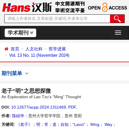
学术期刊
切
换
导
首页
人文社科
哲学进展
航
Vol. 13 No. 11 (November 2024)
期刊菜单
老子“明”之思想探微
An Exploration of Lao Tzu’s “Ming” Thought
DOI:
10.12677/acpp.2024.1311469
,
PDF
,
作者:
陈紹华
：贵州大学哲学学院，贵州 贵阳
关键词:
《老子》
；
明
；
常
；
道
；
自知
；
“Laozi”
；
Ming
；
Way
；