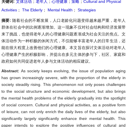
关键词:
文体活动
；
老年人
；
心理健康
；
策略
；
Cultural and Physical
Activities
；
The Elderly
；
Mental Health
；
Strategies
摘要:
随着社会的不断发展，人口老龄化问题变得越来越严重，老年人
群体在社会中的比例逐渐增加。这一现象不仅对社会结构和经济发展带
来了挑战，也使得老年人的心理健康问题逐渐成为社会关注的焦点。文
体活动作为一种积极的休闲方式，不仅能够丰富老年人的日常生活，还
能在很大程度上改善他们的心理健康。本文旨在探讨文体活动对老年人
心理健康产生的积极影响，并提出在多元主体的参与下，社区、家庭和
政府如何共同促进老年人参与文体活动的相应建议。
Abstract:
As society keeps evolving, the issue of population aging
has grown increasingly severe, with the proportion of the elderly in
society steadily rising. This phenomenon not only poses challenges
to the social structure and economic development, but also brings
the mental health problems of the elderly gradually into the spotlight
of social concern. Cultural and physical activities, as a positive form
of leisure, can not only enrich the daily lives of the elderly, but also
significantly largely significantly enhance their mental health. This
paper intends to explore the positive influences of cultural and