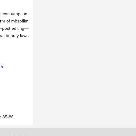
net consumption,
rm of microfilm
g—post editing—
nal beauty laws
65
5-86.