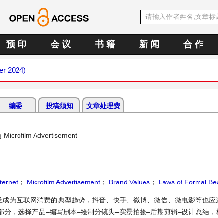
预 印
会 议
书 籍
新 闻
合 作
er 2024)
编委
投稿须知
文章处理费
g Microfilm Advertisement
nternet
；
Microfilm Advertisement
；
Brand Values
；
Laws of Formal Be
经成为互联网消费的典型趋势，抖音、快手、微博、微信、微电影等也应
分，选择产品–编写剧本–绘制分镜头–实景拍摄–后期剪辑–设计总结，