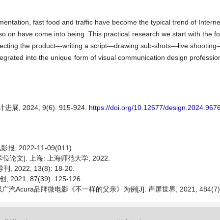
mentation, fast food and traffic have become the typical trend of Inter
on have come into being. This practical research we start with the fo
, selecting the product—writing a script—drawing sub-shots—live shootin
tegrated into the unique form of visual communication design professio
2024, 9(6): 915-924.
https://doi.org/10.12677/design.2024.967
2022-11-09(011).
论文]. 上海: 上海师范大学, 2022.
22, 13(8): 18-20.
1, 87(39): 125-126.
ra品牌微电影《不一样的父亲》为例[J]. 声屏世界, 2021, 484(7): 8