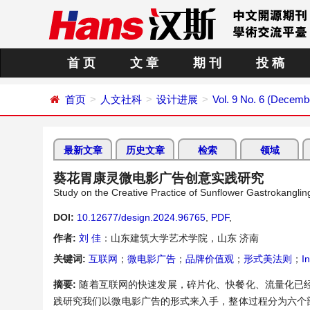
首 页
文 章
期 刊
投 稿
首页
人文社科
设计进展
Vol. 9 No. 6 (Decemb
最新文章
历史文章
检索
领域
葵花胃康灵微电影广告创意实践研究
Study on the Creative Practice of Sunflower Gastrokanglin
DOI:
10.12677/design.2024.96765
,
PDF
,
作者:
刘 佳
：山东建筑大学艺术学院，山东 济南
关键词:
互联网
；
微电影广告
；
品牌价值观
；
形式美法则
；
I
摘要:
随着互联网的快速发展，碎片化、快餐化、流量化已
践研究我们以微电影广告的形式来入手，整体过程分为六个部