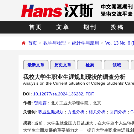
首 页
文 章
期 刊
投 稿
首页
数学与物理
统计学与应用
Vol. 13 No. 6
最新文章
历史文章
检索
领域
我校大学生职业生涯规划现状的调查分析
Analysis on the Current Situation of College Students’ Car
DOI:
10.12677/sa.2024.136232
,
PDF
,
作者:
贺雨露
：北方工业大学理学院，北京
关键词:
职业生涯规划
；
方差分析
；
相关分析
；
回归分析
；
C
摘要:
当前，大学生就业压力日益加大，在大学这个人生转
大学生全面发展的重要能力之一，提升大学生职业生涯规