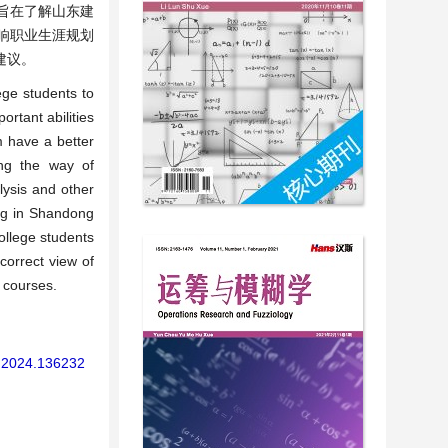
旨在了解山东建
响职业生涯规划
建议。
ege students to
ortant abilities
m have a better
ing the way of
alysis and other
ing in Shandong
ollege students
correct view of
 courses.
a.2024.136232