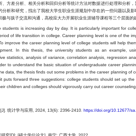
析、方差分析、相关分析和回归分析等统计方法对数据进行处理和分析，
的分析和研究，找出了我校大学生职业生涯规划中存在的一些问题以及影
积极与孩子交流和沟通，高校应大力开展职业生涯辅导课程等三个层面的
tudents is increasing day by day. It is particularly important for coll
od of life transition in college. Career planning level is one of the imp
o improve the career planning level of college students will help the
pment. In this thesis, the university students as an example, us
ve statistics, analysis of variance, correlation analysis, regression an
order to understand the basic situation of undergraduate career plann
he data, the thesis finds out some problems in the career planning of c
 it puts forward three suggestions: college students should set up the 
eir children and colleges should vigorously carry out career counseling
学与应用, 2024, 13(6): 2396-2410.
https://doi.org/10.12677/s
]: [硕士学位论文]. 南宁: 广西大学, 2022.