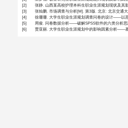
[2]
张静. 山西某高校护理本科生职业生涯规划现状及其影响因素[
[3]
张灿鹏. 市场调查与分析[M]. 第3版. 北京: 北京交通大
[4]
徐珊珊. 大学生职业生涯规划调查问卷的设计——以苏北本科院校
[5]
周俊. 问卷数据分析——破解SPSS软件的六类分析思路[M]
[6]
贾亚丽. 大学生职业生涯规划中的影响因素分析——基于龙子湖