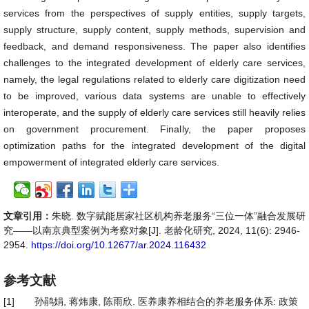
services from the perspectives of supply entities, supply targets,
supply structure, supply content, supply methods, supervision and
feedback, and demand responsiveness. The paper also identifies
challenges to the integrated development of elderly care services,
namely, the legal regulations related to elderly care digitization need
to be improved, various data systems are unable to effectively
interoperate, and the supply of elderly care services still heavily relies
on government procurement. Finally, the paper proposes
optimization paths for the integrated development of the digital
empowerment of integrated elderly care services.
文章引用：
朱晓. 数字赋能居家社区机构养老服务“三位一体”融合发展研
究——以南京典型案例为考察对象[J]. 老龄化研究, 2024, 11(6): 2946-
2954.
https://doi.org/10.12677/ar.2024.116432
参考文献
[1]
孙鹃娟, 蒋炜康, 陈雨欣. 医养康养相结合的养老服务体系: 政策