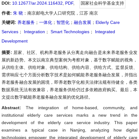
DOI:
10.12677/ar.2024.116432
,
PDF
,
国家社会科学基金支持
作者:
朱 晓
：南京邮电大学人口研究院，江苏 南京
关键词:
养老服务
；
一体化
；
智慧化
；
融合发展
；
Elderly Care
Services
；
Integration
；
Smart Technologies
；
Integrated
Development
摘要:
居家、社区、机构养老服务从分离走向融合是未来养老服务业发
展的新趋势。本文以南京典型案例为考察对象，基于数字赋能的视角，
从供给主体、供给对象、供给结构、供给内容、供给方式、监督反馈、
需求响应七个方面分析数字技术是如何赋能养老服务融合发展，并指出
养老服务融合发展的困境，即养老数字化相关法律法规有待健全，各类
数据系统无法有效兼容，养老服务供给仍过多依赖政府购买。最后，本
文提出数字赋能养老服务融合发展的优化路径。
Abstract:
The integration of home-based, community, and
institutional elderly care services marks a new trend in the
development of the elderly care service industry. This paper
examines a typical case in Nanjing, analyzing how digital
technologies empower the integrated development of elderly care