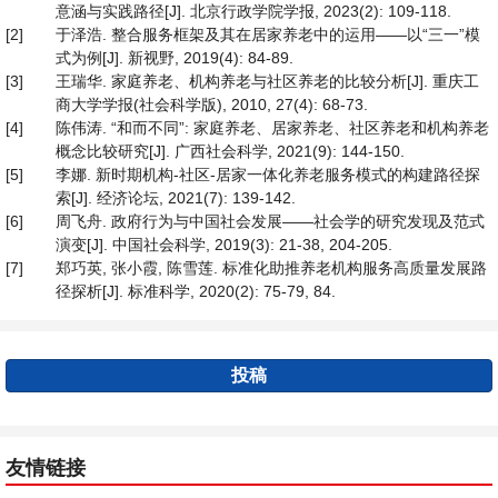
意涵与实践路径[J]. 北京行政学院学报, 2023(2): 109-118.
[2]
于泽浩. 整合服务框架及其在居家养老中的运用——以“三一”模
式为例[J]. 新视野, 2019(4): 84-89.
[3]
王瑞华. 家庭养老、机构养老与社区养老的比较分析[J]. 重庆工
商大学学报(社会科学版), 2010, 27(4): 68-73.
[4]
陈伟涛. “和而不同”: 家庭养老、居家养老、社区养老和机构养老
概念比较研究[J]. 广西社会科学, 2021(9): 144-150.
[5]
李娜. 新时期机构-社区-居家一体化养老服务模式的构建路径探
索[J]. 经济论坛, 2021(7): 139-142.
[6]
周飞舟. 政府行为与中国社会发展——社会学的研究发现及范式
演变[J]. 中国社会科学, 2019(3): 21-38, 204-205.
[7]
郑巧英, 张小霞, 陈雪莲. 标准化助推养老机构服务高质量发展路
径探析[J]. 标准科学, 2020(2): 75-79, 84.
投稿
友情链接