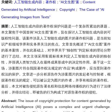
关键词:
人工智能生成内容
；
著作权
；
“AI文生图”案
；
Content
Generated by Artificial Intelligence
；
Copyright
；
The Case of “AI
Generating Images from Texts”
摘要:
人工智能生成内容的著作权保护问题是一个复杂而紧迫的课题，
本文聚焦于中国首例“AI文生图”案件，旨在探讨人工智能生成内容的可
版权性问题。该案件涉及人工智能生成的图片的著作权问题，是当前知
识产权领域学界和实务界关注的焦点。文章首先概述了“AI文生图”案件
的基本案情，并在此基础上，对学界关于“独创性”判定标准的理论分野
进行了总结。本文主张采用客观标准来判定人工智能生成内容的独创
性，并强调人类智力投入在最终成果形成中的决定性作用。基于这一立
场，涉案图片符合我国著作权法规定的“作品”构成要件，应当受到著作
权法的保护。文章进一步分析原告作为涉案图片的发起者与控制者，根
据著作权法的规定，可以被认定为图片的作者，并享有相应的著作权。
最后，本文对被告侵犯原告署名权和信息网络传播权的行为进行了法律
分析，并得出结论，即被告的行为构成了对原告著作权的侵犯。
Abstract:
The issue of copyright protection for content generated by
Artificial Intelligence (AI) poses a complex and urgent challenge.