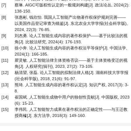
[7]
蔡琳. AIGC可版权性认定的一般规则构建[J]. 政法论丛, 2024(2):
138-150.
[8]
张惠彬, 钱欣怡. 我国人工智能产出物著作权保护规则完善——
以美国作品登记审查为镜鉴[J]. 东北农业大学学报(社会科学版),
2024, 22(3): 76-85.
[9]
刘杰勇. 论人工智能生成内容的著作权保护——基于比较法的视
角[J]. 比较法研究, 2024(4): 176-193.
[10]
徐小奔. 论人工智能生成内容的著作权法平等保护[J]. 中国法学,
2024(1): 166-185.
[11]
瞿灵敏. 人工智能法律主体资格否议——基于主体资格变迁的视
角[J]. 人权研究(辑刊), 2023, 27(2): 73-105.
[12]
杨清望, 张磊. 论人工智能的拟制法律人格[J]. 湖南科技大学学报
(社会科学版), 2018, 21(6): 91-97.
[13]
熊琦. 人工智能生成内容的著作权认定[J]. 知识产权, 2017(3): 3-
8.
[14]
崔国斌. 人工智能生成物中用户的独创性贡献[J]. 中国版权, 2023
(6): 15-23.
[15]
李伟民. 人工智能智力成果在著作权法的正确定性——与王迁教
授商榷[J]. 东方法学, 2018(3): 149-160.