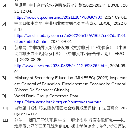
[5]
腾讯网. 中非合作论坛-达喀尔行动计划(2022-2024) [EB/OL]. 20
21-12-04.
https://news.qq.com/rain/a/20211204A03GCY00
, 2024-09-01.
[6]
中国日报中文网. 中非职业教育联合会宣告成立[EB/OL]. 2022-0
5-12.
https://cn.chinadaily.com.cn/a/202205/12/WS627ce02da3101
c3ee7ad50a3.html
, 2024-09-01.
[7]
新华网. 中非领导人对话会发布《支持非洲工业化倡议》 《中国
助力非洲农业现代化计划》 《中非人才培养合作计划》 [EB/O
L]. 2023-08-25.
http://www.news.cn/2023-08/25/c_1129823262.htm
, 2024-09-
01.
[8]
Ministry of Secondary Education (MINESEC) (2023) Inspector
ate General of Education. Enseignement Secondaire General
(Classe De Seconde: Chinois).
[9]
World Bank Group Cameroon Data.
https://data.worldbank.org.cn/country/cameroun
[10]
白琰媛, 张皓. 喀麦隆英语区社会危机成因探析[J]. 法国研究, 202
0(4): 96-112.
[11]
刘健. 非洲孔子学院开展“中文 + 职业技能”教育实践研究——以
埃塞俄比亚等三国孔院为例[D]: [硕士学位论文]. 金华: 浙江师范