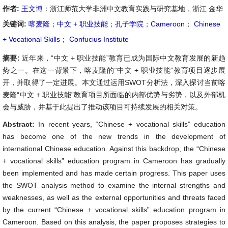
作者:
王文博
：浙江师范大学非洲中文教育实践与研究基地，浙江 金华
关键词:
喀麦隆
；
中文 + 职业技能
；
孔子学院
；
Cameroon
；
Chinese
+ Vocational Skills
；
Confucius Institute
摘要:
近年来，“中文 + 职业技能”教育已成为国际中文教育发展的新趋
势之一。在这一背景下，喀麦隆的“中文 + 职业技能”教育项目逐步展
开，并取得了一定进展。本文通过运用SWOT分析法，深入探讨当前喀
麦隆“中文 + 职业技能”教育项目所面临的内部优势与劣势，以及外部机
会与威胁，并基于此提出了推动该项目可持续发展的相关对策。
Abstract:
In recent years, “Chinese + vocational skills” education
has become one of the new trends in the development of
international Chinese education. Against this backdrop, the “Chinese
+ vocational skills” education program in Cameroon has gradually
been implemented and has made certain progress. This paper uses
the SWOT analysis method to examine the internal strengths and
weaknesses, as well as the external opportunities and threats faced
by the current “Chinese + vocational skills” education program in
Cameroon. Based on this analysis, the paper proposes strategies to