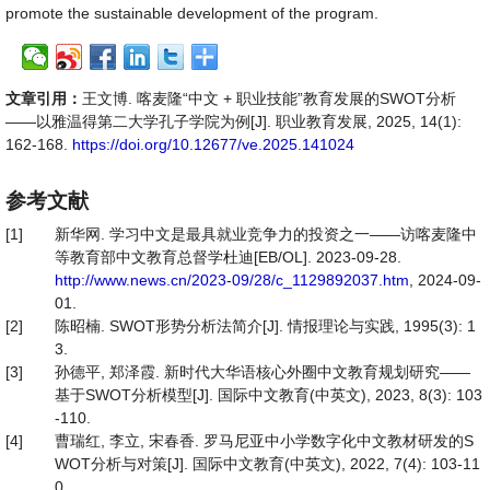
promote the sustainable development of the program.
文章引用：
王文博. 喀麦隆“中文 + 职业技能”教育发展的SWOT分析
——以雅温得第二大学孔子学院为例[J]. 职业教育发展, 2025, 14(1):
162-168.
https://doi.org/10.12677/ve.2025.141024
参考文献
[1]
新华网. 学习中文是最具就业竞争力的投资之一——访喀麦隆中
等教育部中文教育总督学杜迪[EB/OL]. 2023-09-28.
http://www.news.cn/2023-09/28/c_1129892037.htm
, 2024-09-
01.
[2]
陈昭楠. SWOT形势分析法简介[J]. 情报理论与实践, 1995(3): 1
3.
[3]
孙德平, 郑泽霞. 新时代大华语核心外圈中文教育规划研究——
基于SWOT分析模型[J]. 国际中文教育(中英文), 2023, 8(3): 103
-110.
[4]
曹瑞红, 李立, 宋春香. 罗马尼亚中小学数字化中文教材研发的S
WOT分析与对策[J]. 国际中文教育(中英文), 2022, 7(4): 103-11
0.